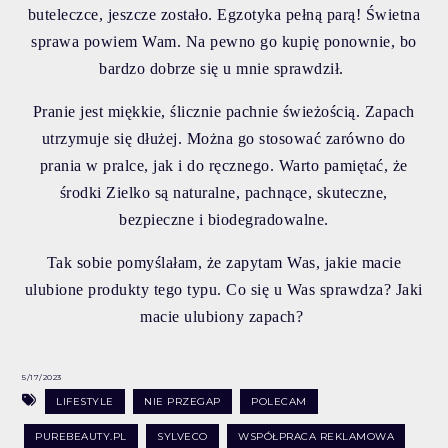
buteleczce, jeszcze zostało. Egzotyka pełną parą! Świetna
sprawa powiem Wam. Na pewno go kupię ponownie, bo
bardzo dobrze się u mnie sprawdził.
Pranie jest miękkie, ślicznie pachnie świeżością. Zapach
utrzymuje się dłużej. Można go stosować zarówno do
prania w pralce, jak i do ręcznego. Warto pamiętać, że
środki Zielko są naturalne, pachnące, skuteczne,
bezpieczne i biodegradowalne.
Tak sobie pomyślałam, że zapytam Was, jakie macie
ulubione produkty tego typu. Co się u Was sprawdza? Jaki
macie ulubiony zapach?
5/17/2023
LIFESTYLE
NIE PRZEGAP
POLECAM
PUREBEAUTY.PL
SYLVECO
WSPÓŁPRACA REKLAMOWA