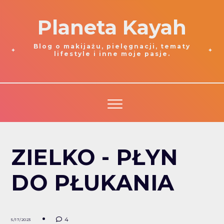
Planeta Kayah
Blog o makijażu, pielęgnacji, tematy
lifestyle i inne moje pasje.
ZIELKO - PŁYN
DO PŁUKANIA
4
5/17/2023