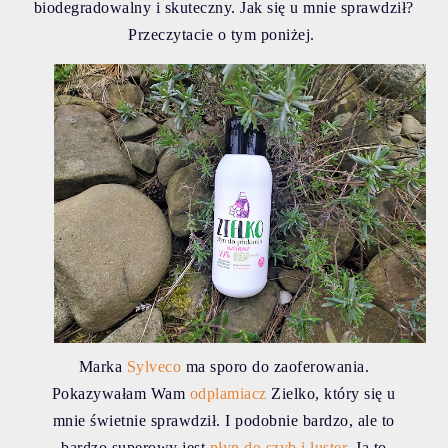
biodegradowalny i skuteczny. Jak się u mnie sprawdził?
Przeczytacie o tym poniżej.
Marka
Sylveco
ma sporo do zaoferowania.
Pokazywałam Wam
odplamiacz
Zielko
, który się u
mnie świetnie sprawdził. I podobnie bardzo, ale to
bardzo superowy jest
płyn do szyb i luster
. Ja to