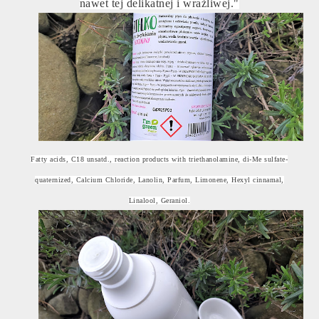
nawet tej delikatnej i wrażliwej."
Fatty acids, C18 unsatd., reaction products with triethanolamine, di-Me sulfate-
quaternized, Calcium Chloride, Lanolin, Parfum, Limonene, Hexyl cinnamal,
Linalool, Geraniol.