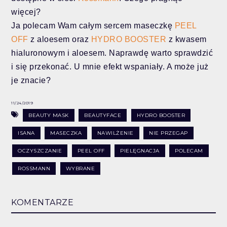
więcej?
Ja polecam Wam całym sercem maseczkę
PEEL
OFF
z aloesem oraz
HYDRO BOOSTER
z kwasem
hialuronowym i aloesem. Naprawdę warto sprawdzić
i się przekonać. U mnie efekt wspaniały. A może już
je znacie?
11/24/2019
BEAUTY MASK
BEAUTYFACE
HYDRO BOOSTER
ISANA
MASECZKA
NAWILŻENIE
NIE PRZEGAP
OCZYSZCZANIE
PEEL OFF
PIELĘGNACJA
POLECAM
ROSSMANN
WYBRANE
KOMENTARZE