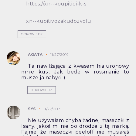
https://xn--koupitidi-k-s
xn--kupitivozakudozvolu
ODPOWIEDZ
AGATA
11/27/2019
Ta nawilżająca z kwasem hialuronowy
mnie kusi. Jak bede w rossmanie to
musze ja nabyć :)
ODPOWIEDZ
SYS
11/27/2019
Nie używałam chyba żadnej maseczki z
Isany. jakoś mi nie po drodze z tą marką.
Fajnie, że maseczki peeloff nie musiałaś