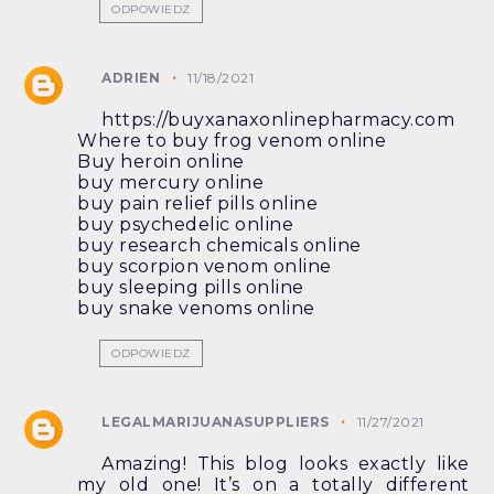
ODPOWIEDZ
ADRIEN
11/18/2021
https://buyxanaxonlinepharmacy.com
Where to buy frog venom online
Buy heroin online
buy mercury online
buy pain relief pills online
buy psychedelic online
buy research chemicals online
buy scorpion venom online
buy sleeping pills online
buy snake venoms online
ODPOWIEDZ
LEGALMARIJUANASUPPLIERS
11/27/2021
Amazing! This blog looks exactly like
my old one! It’s on a totally different