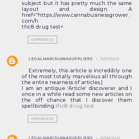
subject but it has pretty much the same
layout and design. A
href="https://www.cannabusinessgrower.
com/h
thc8 drug test<
ODPOWIEDZ
LEGALMARIJUANASUPPLIERS
11/27/2021
Extremely, this article is incredibly one
of the most totally marvelous all through
the entire nearness of articles.|
I am an antique 'Article' discoverer and I
once in a while read some new articles on
the off chance that I discover them
spellbinding.
thc8 drug test
ODPOWIEDZ
LEGALMARIJUANASUPPLIERS
11/28/2021