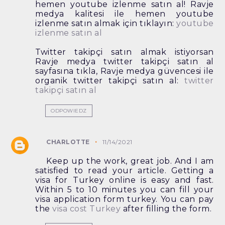
hemen youtube izlenme satın al! Ravje
medya kalitesi ile hemen youtube
izlenme satın almak için tıklayın:
youtube
izlenme satın al
Twitter takipçi satın almak istiyorsan
Ravje medya twitter takipçi satın al
sayfasına tıkla, Ravje medya güvencesi ile
organik twitter takipçi satın al:
twitter
takipçi satın al
ODPOWIEDZ
CHARLOTTE
11/14/2021
Keep up the work, great job. And I am
satisfied to read your article. Getting a
visa for Turkey online is easy and fast.
Within 5 to 10 minutes you can fill your
visa application form turkey. You can pay
the
visa cost Turkey
after filling the form.