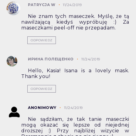
PATRYCJA W
11/24/2019
Nie znam tych maseczek. Myślę, że tą
nawilżającą kiedyś wypróbuję :) Za
maseczkami peel-off nie przepadam.
ODPOWIEDZ
ИРИНА ПОЛЕЩЕНКО
11/24/2019
Hello, Kasia! Isana is a lovely mask.
Thank you!
ODPOWIEDZ
ANONIMOWY
11/24/2019
Nie sądziłam, że tak tanie maseczki
mogą okazać się lepsze od niejednej
droższej :) Przy najbliżej wizycie w