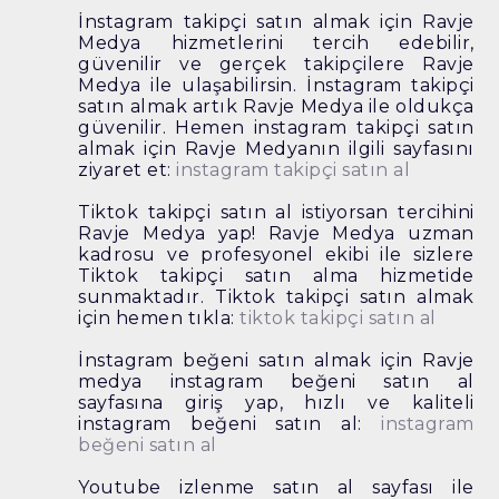
İnstagram takipçi satın almak için Ravje
Medya hizmetlerini tercih edebilir,
güvenilir ve gerçek takipçilere Ravje
Medya ile ulaşabilirsin. İnstagram takipçi
satın almak artık Ravje Medya ile oldukça
güvenilir. Hemen instagram takipçi satın
almak için Ravje Medyanın ilgili sayfasını
ziyaret et:
instagram takipçi satın al
Tiktok takipçi satın al istiyorsan tercihini
Ravje Medya yap! Ravje Medya uzman
kadrosu ve profesyonel ekibi ile sizlere
Tiktok takipçi satın alma hizmetide
sunmaktadır. Tiktok takipçi satın almak
için hemen tıkla:
tiktok takipçi satın al
İnstagram beğeni satın almak için Ravje
medya instagram beğeni satın al
sayfasına giriş yap, hızlı ve kaliteli
instagram beğeni satın al:
instagram
beğeni satın al
Youtube izlenme satın al sayfası ile