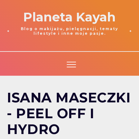
Planeta Kayah
Blog o makijażu, pielęgnacji, tematy
lifestyle i inne moje pasje.
ISANA MASECZKI
- PEEL OFF I
HYDRO