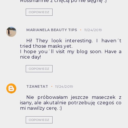
Rossmannie z chęcią po nie sięgnę :)
ODPOWIEDZ
MARIANELA BEAUTY TIPS
11/24/2019
Hi! They look interesting. I haven´t
tried those masks yet.
I hope you´ll visit my blog soon. Have a
nice day!
ODPOWIEDZ
TZANETAT
11/24/2019
Nie próbowałam jeszcze maseczek z
isany, ale akutalnie potrzebuję czegoś co
mi nawilży cerę. :)
ODPOWIEDZ