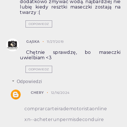
dodatkowo zmywać wodą. najbardziej nie
lubię kiedy resztki maseczki zostają na
twarzy :(
ODPOWIEDZ
GĄSKA
11/27/2019
Chętnie sprawdzę, bo maseczki
uwielbiam <3
ODPOWIEDZ
Odpowiedzi
CHERY
12/16/2024
comprarcarteirademotoristaonline
xn--acheterunpermisdeconduire