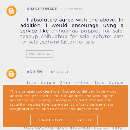
KIMS LEONARD
11/28/2021
I absolutely agree with the above. In
addition, I would encourage using a
service like
chihuahua puppies for sale
,
teacup chihuahua for sale
,
sphynx cats
for sale
,
sphynx kitten for sale
ODPOWIEDZ
ADRIEN
11/30/2021
buy Xanax 2mg online, buy Xanax
online, Xanax For Sale On The Internet,
This site uses cookies from Google to deliver its services
Xanax For Sale, Buy Benzodiazepines
and to analyze traffic. Your IP address and user-agent
Online
,
Buy Klonopin Online
,
Buy
are shared with Google along with performance and
security metrics to ensure quality of service, generate
Hydrocodone Online
,
Buy Adderall 30mg
usage statistics, and to detect and address abuse.
online
https://buyxanaxonlinepharmacy.com/ind
LEARN MORE
GOT IT
ex.php/product/buy-xanax-online/
https://buyxanaxonlinepharmacy.com/ind