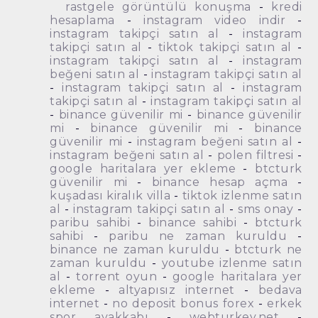
rastgele görüntülü konuşma
-
kredi
hesaplama
-
instagram video indir
-
instagram takipçi satın al
-
instagram
takipçi satın al
-
tiktok takipçi satın al
-
instagram takipçi satın al
-
instagram
beğeni satın al
-
instagram takipçi satın al
-
instagram takipçi satın al
-
instagram
takipçi satın al
-
instagram takipçi satın al
-
binance güvenilir mi
-
binance güvenilir
mi
-
binance güvenilir mi
-
binance
güvenilir mi
-
instagram beğeni satın al
-
instagram beğeni satın al
-
polen filtresi
-
google haritalara yer ekleme
-
btcturk
güvenilir mi
-
binance hesap açma
-
kuşadası kiralık villa
-
tiktok izlenme satın
al
-
instagram takipçi satın al
-
sms onay
-
paribu sahibi
-
binance sahibi
-
btcturk
sahibi
-
paribu ne zaman kuruldu
-
binance ne zaman kuruldu
-
btcturk ne
zaman kuruldu
-
youtube izlenme satın
al
-
torrent oyun
-
google haritalara yer
ekleme
-
altyapısız internet
-
bedava
internet
-
no deposit bonus forex
-
erkek
spor ayakkabı
-
webturkey.net
-