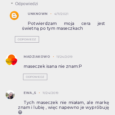
Odpowiedzi
UNKNOWN
4/11/2021
Potwierdzam moja cera jest
świetną po tym maseczkach
ODPOWIEDZ
MADZIAKOWO
11/24/2019
maseczek isana nie znam:P
ODPOWIEDZ
EWA_S
11/24/2019
Tych maseczek nie miałam, ale markę
znam i lubię , więc napewno je wypróbuję
😃