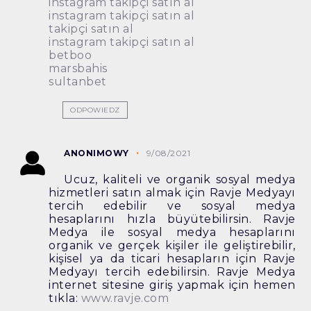
instagram takipçi satın al
instagram takipçi satın al
takipçi satın al
instagram takipçi satın al
betboo
marsbahis
sultanbet
ODPOWIEDZ
ANONIMOWY
9/08/2021
Ucuz, kaliteli ve organik sosyal medya
hizmetleri satın almak için Ravje Medyayı
tercih edebilir ve sosyal medya
hesaplarını hızla büyütebilirsin. Ravje
Medya ile sosyal medya hesaplarını
organik ve gerçek kişiler ile geliştirebilir,
kişisel ya da ticari hesapların için Ravje
Medyayı tercih edebilirsin. Ravje Medya
internet sitesine giriş yapmak için hemen
tıkla:
www.ravje.com