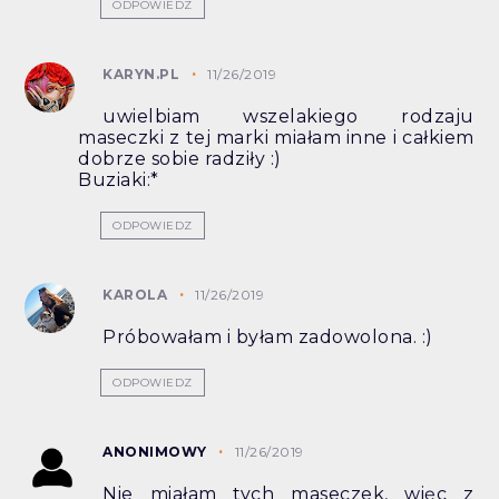
ODPOWIEDZ
KARYN.PL
11/26/2019
uwielbiam wszelakiego rodzaju
maseczki z tej marki miałam inne i całkiem
dobrze sobie radziły :)
Buziaki:*
ODPOWIEDZ
KAROLA
11/26/2019
Próbowałam i byłam zadowolona. :)
ODPOWIEDZ
ANONIMOWY
11/26/2019
Nie miałam tych maseczek, więc z