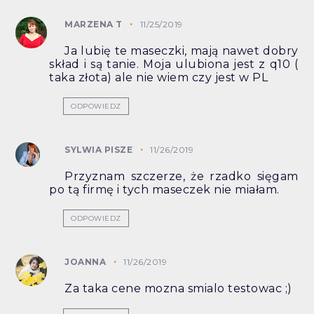
MARZENA T
11/25/2019
Ja lubię te maseczki, mają nawet dobry
skład i są tanie. Moja ulubiona jest z q10 (
taka złota) ale nie wiem czy jest w PL
ODPOWIEDZ
SYLWIA PISZE
11/26/2019
Przyznam szczerze, że rzadko sięgam
po tą firmę i tych maseczek nie miałam.
ODPOWIEDZ
JOANNA
11/26/2019
Za taka cene mozna smialo testowac ;)