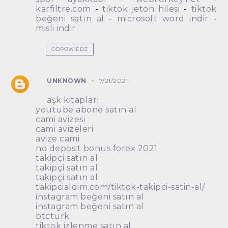
karfiltre.com
-
tiktok jeton hilesi
-
tiktok
beğeni satın al
-
microsoft word indir
-
misli indir
ODPOWIEDZ
UNKNOWN
7/21/2021
aşk kitapları
youtube abone satın al
cami avizesi
cami avizeleri
avize cami
no deposit bonus forex 2021
takipçi satın al
takipçi satın al
takipçi satın al
takipcialdim.com/tiktok-takipci-satin-al/
instagram beğeni satın al
instagram beğeni satın al
btcturk
tiktok izlenme satın al