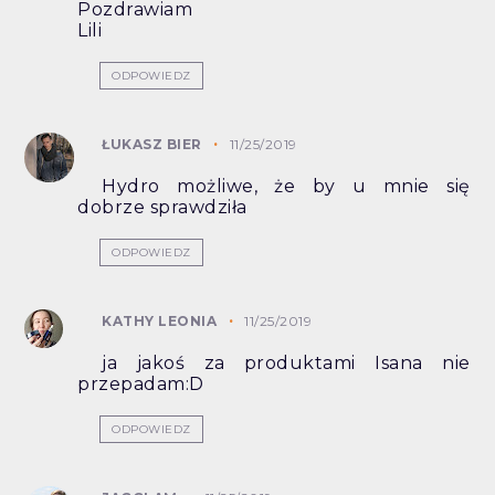
Pozdrawiam
Lili
ODPOWIEDZ
ŁUKASZ BIER
11/25/2019
Hydro możliwe, że by u mnie się
dobrze sprawdziła
ODPOWIEDZ
KATHY LEONIA
11/25/2019
ja jakoś za produktami Isana nie
przepadam:D
ODPOWIEDZ