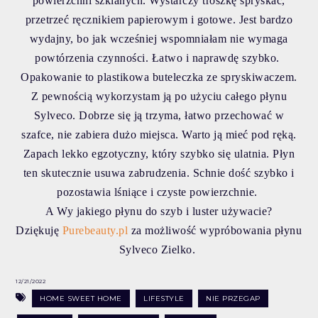
powierzchni szklanych. Wystarczy troszkę spryskać,
przetrzeć ręcznikiem papierowym i gotowe. Jest bardzo
wydajny, bo jak wcześniej wspomniałam nie wymaga
powtórzenia czynności. Łatwo i naprawdę szybko.
Opakowanie to plastikowa buteleczka ze spryskiwaczem.
Z pewnością wykorzystam ją po użyciu całego płynu
Sylveco. Dobrze się ją trzyma, łatwo przechować w
szafce, nie zabiera dużo miejsca. Warto ją mieć pod ręką.
Zapach lekko egzotyczny, który szybko się ulatnia. Płyn
ten skutecznie usuwa zabrudzenia. Schnie dość szybko i
pozostawia lśniące i czyste powierzchnie.
A Wy jakiego płynu do szyb i luster używacie?
Dziękuję
Purebeauty.pl
za możliwość wypróbowania płynu
Sylveco Zielko.
12/21/2022
HOME SWEET HOME
LIFESTYLE
NIE PRZEGAP