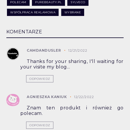
POLECAM
PUREBEAUTY.PL
SYLVECO
WSPÓŁPRACA REKLAMOWA
WYBRANE
KOMENTARZE
CAMDANDUSLER
12/21/2022
Thanks for your sharing, I'll waiting for
your visite my blog...
ODPOWIEDZ
AGNIESZKA KANIUK
12/22/2022
Znam ten produkt i również go
polecam.
ODPOWIEDZ