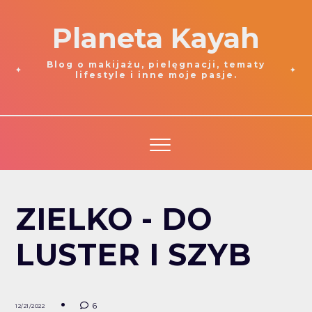
Planeta Kayah
Blog o makijażu, pielęgnacji, tematy
lifestyle i inne moje pasje.
ZIELKO - DO
LUSTER I SZYB
6
12/21/2022