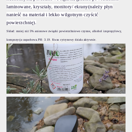
laminowane, kryształy, monitory/ ekrany(należy płyn
nanieść na materiał i lekko wilgotnym czyścić
powierzchnię).
Skład: m
niej niż 5% anionowe związki powierzchniowo czynne, alkohol izopropylowy,
kompozycja zapachowa.PH:
3.19. Kwas cytrynowy działa aktywnie.