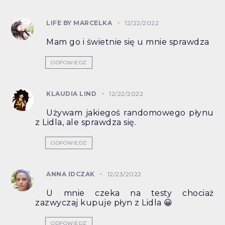
LIFE BY MARCELKA
12/22/2022
Mam go i świetnie się u mnie sprawdza
ODPOWIEDZ
KLAUDIA LIND
12/22/2022
Używam jakiegoś randomowego płynu
z Lidla, ale sprawdza się.
ODPOWIEDZ
ANNA IDCZAK
12/23/2022
U mnie czeka na testy chociaż
zazwyczaj kupuje płyn z Lidla 😀
ODPOWIEDZ