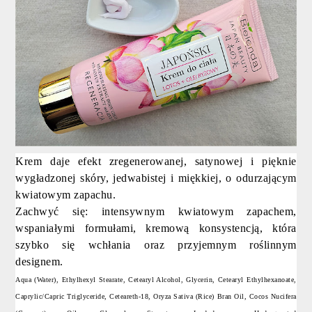
Krem daje efekt zregenerowanej, satynowej i pięknie
wygładzonej skóry, jedwabistej i miękkiej, o odurzającym
kwiatowym zapachu.
Zachwyć się: intensywnym kwiatowym zapachem,
wspaniałymi formułami, kremową konsystencją, która
szybko się wchłania oraz przyjemnym roślinnym
designem.
Aqua (Water), Ethylhexyl Stearate, Cetearyl Alcohol, Glycerin, Cetearyl Ethylhexanoate,
Caprylic/Capric Triglyceride, Ceteareth-18, Oryza Sativa (Rice) Bran Oil, Cocos Nucifera