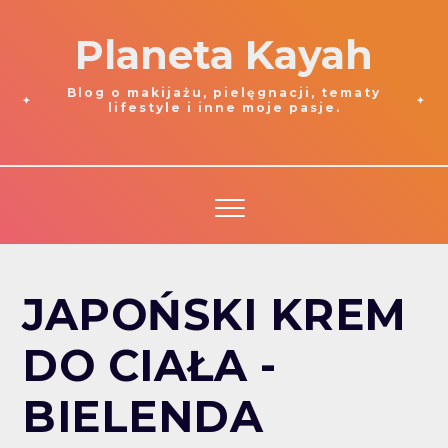
Planeta Kayah
Blog o makijażu, pielęgnacji, tematy
lifestyle i inne moje pasje.
JAPOŃSKI KREM
DO CIAŁA -
BIELENDA