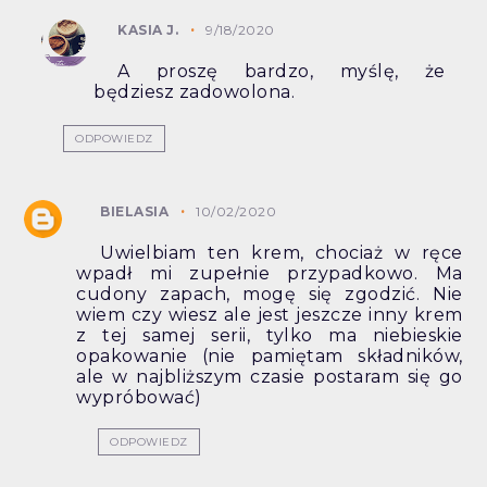
KASIA J.
9/18/2020
A proszę bardzo, myślę, że
będziesz zadowolona.
ODPOWIEDZ
BIELASIA
10/02/2020
Uwielbiam ten krem, chociaż w ręce
wpadł mi zupełnie przypadkowo. Ma
cudony zapach, mogę się zgodzić. Nie
wiem czy wiesz ale jest jeszcze inny krem
z tej samej serii, tylko ma niebieskie
opakowanie (nie pamiętam składników,
ale w najbliższym czasie postaram się go
wypróbować)
ODPOWIEDZ