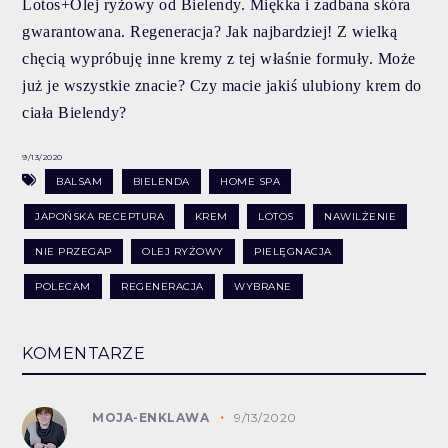
Lotos+Olej ryżowy od Bielendy. Miękka i zadbana skóra
gwarantowana. Regeneracja? Jak najbardziej! Z wielką
chęcią wypróbuję inne kremy z tej właśnie formuły. Może
już je wszystkie znacie? Czy macie jakiś ulubiony krem do
ciała Bielendy?
9/13/2020
BALSAM
BIELENDA
HOME SPA
JAPOŃSKA RECEPTURA
KREM
LOTOS
NAWILŻENIE
NIE PRZEGAP
OLEJ RYŻOWY
PIELĘGNACJA
POLECAM
REGENERACJA
WYBRANE
KOMENTARZE
MOJA-ENKLAWA
9/13/2020