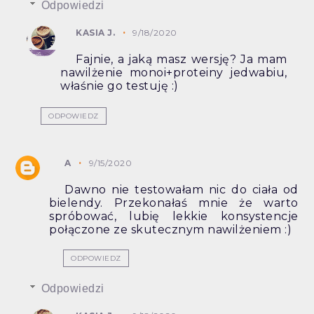
Odpowiedzi
KASIA J.
9/18/2020
Fajnie, a jaką masz wersję? Ja mam
nawilżenie monoi+proteiny jedwabiu,
właśnie go testuję :)
ODPOWIEDZ
A
9/15/2020
Dawno nie testowałam nic do ciała od
bielendy. Przekonałaś mnie że warto
spróbować, lubię lekkie konsystencje
połączone ze skutecznym nawilżeniem :)
ODPOWIEDZ
Odpowiedzi