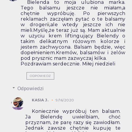
Bielenda to moja ulubiona marka.
Tego balsamu jeszcze nie miałam,a
chętnie wypróbuję. Po pierwszych
reklamach zaczęłam pytać o te balsamy
w drogerii,ale wtedy jeszcze ich nie
mieli.Myślę,że teraz już są. Mam aktualnie
w użyciu krem liftingujący Bielendy o
takim delikatnym różowym kolorze i
jestem zachwycona. Balsam będzie, więc
dopełnieniem.Kremów, balsamów i żelów
pod prysznic mam zazwyczaj kilka.
Pozdrawiam serdecznie. Miłej niedzieli
ODPOWIEDZ
Odpowiedzi
KASIA J.
9/16/2020
Koniecznie wypróbuj ten balsam.
Ja Bielendę uwielbiam, choć
przyznam, że parę razy się zawiodłam.
Jednak zawsze chętnie kupuję te