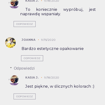
KASIA J.
9/18/2020
To koniecznie wypróbuj, jest
naprawdę wspaniały.
ODPOWIEDZ
JOANNA
9/15/2020
Bardzo estetyczne opakowanie
ODPOWIEDZ
Odpowiedzi
KASIA J.
9/18/2020
Jest piękne, w ślicznych kolorach :)
ODPOWIEDZ