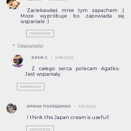
Zaciekawiłaś mnie tym zapachem :)
Może wypróbuje bo zapowiada się
wspaniale :)
ODPOWIEDZ
Odpowiedzi
KASIA J.
9/18/2020
Z całego serca polecam Agatko.
Jest wspaniały.
ODPOWIEDZ
ИРИНА ПОЛЕЩЕНКО
9/13/2020
I think this Japan cream is useful!
ODPOWIEDZ