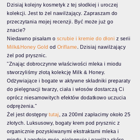
Dzisiaj kolejny kosmetyk z tej słodkiej i uroczej
kolekcji. Jest to żel nawilżający. Zapraszam do
przeczytania mojej recenzji. Być może już go
znacie?
Niedawno pisałam o
scrubie i kremie do dłoni
z serii
Milk&Honey Gold
od
Oriflame
. Dzisiaj nawilżający
żel pod prysznic.
"Znając dobroczynne właściwości mleka i miodu
stworzyliśmy złotą kolekcję Milk & Honey.
Odżywiające i bogate w aktywne składniki preparaty
do pielęgnacji twarzy, ciała i włosów dostarczą Ci
oprócz niesamowitych efektów dodatkowo uczucia
odprężenia."
Żel jest dostępny
tutaj
, za 200ml zapłacimy około 25
złotych. Luksusowy, bogaty krem pod prysznic z
organicznie pozyskiwanymi ekstraktami mleka i
miodu. Łagodnie myje, pielęgnuje i nawilża skórę,