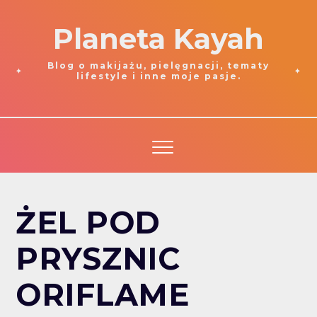
Planeta Kayah
Blog o makijażu, pielęgnacji, tematy
lifestyle i inne moje pasje.
ŻEL POD
PRYSZNIC
ORIFLAME