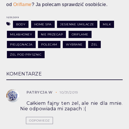
od
Oriflame
? Ja polecam sprawdzić osobiście.
10/31/2019
BODY
HOME SPA
JESIENNE UMILACZE
MILK
MILK&HONEY
NIE PRZEGAP
ORIFLAME
PIELĘGNACJA
POLECAM
WYBRANE
ŻEL
ŻEL POD PRYSZNIC
KOMENTARZE
PATRYCJA W
10/31/2019
Całkiem fajny ten żel, ale nie dla mnie.
Nie odpowiada mi zapach :(
ODPOWIEDZ