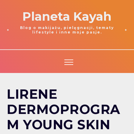
Planeta Kayah
Blog o makijażu, pielęgnacji, tematy
lifestyle i inne moje pasje.
LIRENE
DERMOPROGRA
M YOUNG SKIN