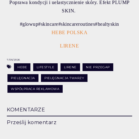
Poprawa kondycji i uelastycznienie skóry. Efekt PLUMP
SKIN.
#glowup#skincare#skincareroutines#healtyskin
HEBE POLSKA
LIRENE
7/05/2026
HEBE
LIFESTYLE
LIRENE
NIE PRZEGAP
PIELĘGNACJA
PIELĘGNACJA TWARZY
WSPÓŁPRACA REKLAMOWA
KOMENTARZE
Prześlij komentarz