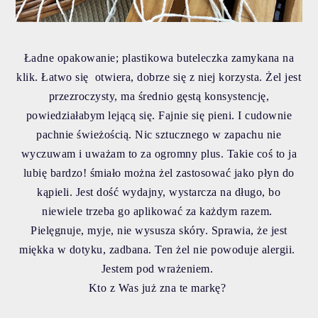
Ładne opakowanie; plastikowa buteleczka zamykana na
klik. Łatwo się otwiera, dobrze się z niej korzysta. Żel jest
przezroczysty, ma średnio gęstą konsystencję,
powiedziałabym lejącą się. Fajnie się pieni. I cudownie
pachnie świeżością. Nic sztucznego w zapachu nie
wyczuwam i uważam to za ogromny plus. Takie coś to ja
lubię bardzo! śmiało można żel zastosować jako płyn do
kąpieli. Jest dość wydajny, wystarcza na długo, bo
niewiele trzeba go aplikować za każdym razem.
Pielęgnuje, myje, nie wysusza skóry. Sprawia, że jest
miękka w dotyku, zadbana. Ten żel nie powoduje alergii.
Jestem pod wrażeniem.
Kto z Was już zna te markę?