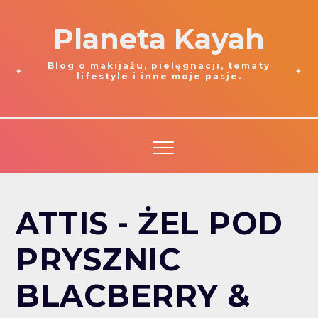
Planeta Kayah
Blog o makijażu, pielęgnacji, tematy
lifestyle i inne moje pasje.
ATTIS - ŻEL POD
PRYSZNIC
BLACBERRY &