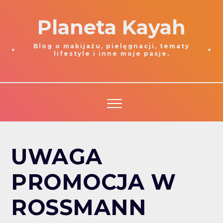
Planeta Kayah
Blog o makijażu, pielęgnacji, tematy
lifestyle i inne moje pasje.
UWAGA
PROMOCJA W
ROSSMANN