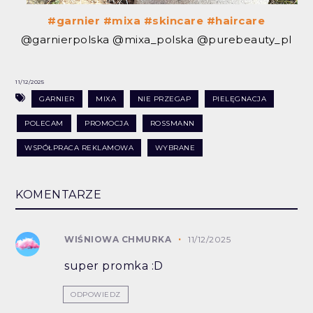
#garnier
#mixa
#skincare
#haircare
@garnierpolska @mixa_polska @purebeauty_pl
11/12/2025
GARNIER
MIXA
NIE PRZEGAP
PIELĘGNACJA
POLECAM
PROMOCJA
ROSSMANN
WSPÓŁPRACA REKLAMOWA
WYBRANE
KOMENTARZE
WIŚNIOWA CHMURKA
11/12/2025
super promka :D
ODPOWIEDZ