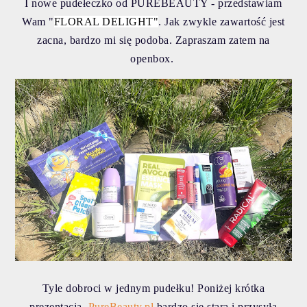
I nowe pudełeczko od PUREBEAUTY -
przedstawiam
Wam
"
FLORAL DELIGHT"
. Ja
k zwykle zawartość jest
zacna, bardzo mi się podoba. Zapraszam zatem na
openbox.
Tyle dobroci w jednym pudełku! Poniżej krótka
prezentacja.
PureBeauty.pl
bardzo się stara i przysyła