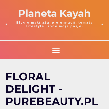
Planeta Kayah
Blog o makijażu, pielęgnacji, tematy
lifestyle i inne moje pasje.
FLORAL
DELIGHT -
PUREBEAUTY.PL