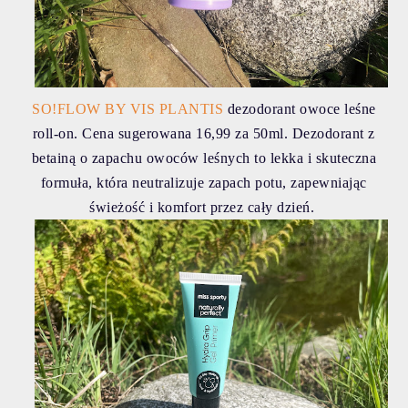
SO!FLOW BY VIS PLANTIS
dezodorant owoce leśne
roll-on. Cena sugerowana 16,99 za 50ml. Dezodorant z
betainą o zapachu owoców leśnych to lekka i skuteczna
formuła, która neutralizuje zapach potu, zapewniając
świeżość i komfort przez cały dzień.