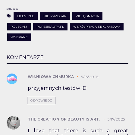
5/15/2025
LIFESTYLE
NIE PRZEGAP
PIELĘGNACJA
POLECAM
PUREBEAUTY.PL
WSPÓŁPRACA REKLAMOWA
WYBRANE
KOMENTARZE
WIŚNIOWA CHMURKA
5/15/2025
przyjemnych testów :D
ODPOWIEDZ
THE CREATION OF BEAUTY IS ART.
5/17/2025
I love that there is such a great