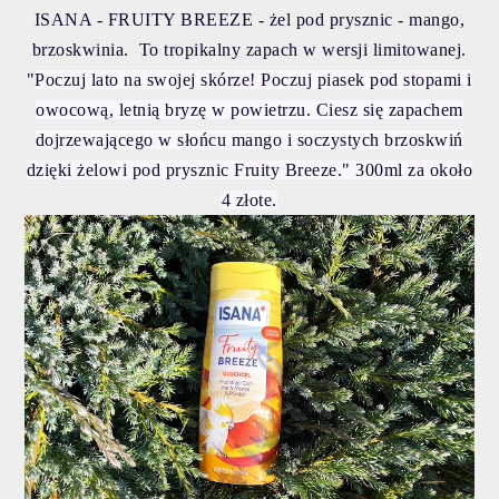
ISANA - FRUITY BREEZE - żel pod prysznic - mango,
brzoskwinia. To tropikalny zapach w wersji limitowanej.
"
Poczuj lato na swojej skórze! Poczuj piasek pod stopami i
owocową, letnią bryzę w powietrzu. Ciesz się zapachem
dojrzewającego w słońcu mango i soczystych brzoskwiń
dzięki żelowi pod prysznic Fruity Breeze." 300ml za około
4 złote.