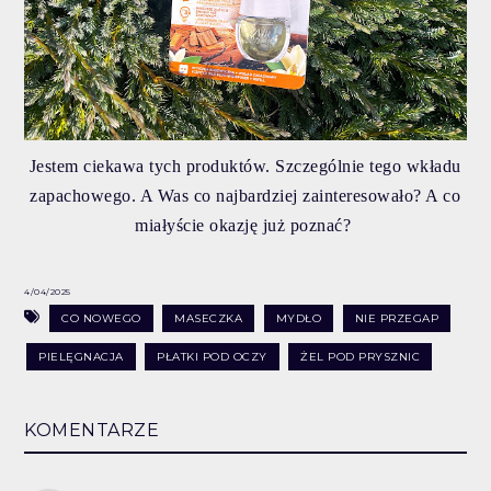
Jestem ciekawa tych produktów. Szczególnie tego wkładu
zapachowego. A Was co najbardziej zainteresowało? A co
miałyście okazję już poznać?
4/04/2025
CO NOWEGO
MASECZKA
MYDŁO
NIE PRZEGAP
PIELĘGNACJA
PŁATKI POD OCZY
ŻEL POD PRYSZNIC
KOMENTARZE