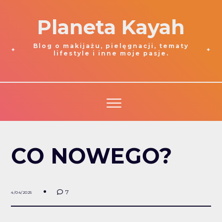
Planeta Kayah
Blog o makijażu, pielęgnacji, tematy
lifestyle i inne moje pasje.
CO NOWEGO?
7
4/04/2025