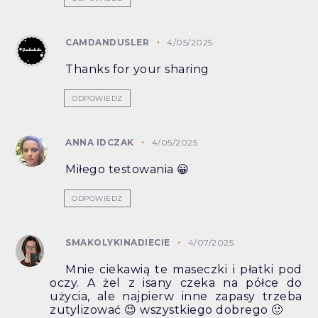
CAMDANDUSLER
4/05/2025
Thanks for your sharing
ODPOWIEDZ
ANNA IDCZAK
4/05/2025
Miłego testowania 😀
ODPOWIEDZ
SMAKOLYKINADIECIE
4/07/2025
Mnie ciekawią te maseczki i płatki pod
oczy. A żel z isany czeka na półce do
użycia, ale najpierw inne zapasy trzeba
zutylizować 😉 wszystkiego dobrego 🙂