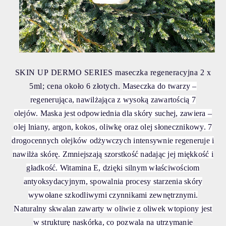
SKIN UP DERMO SERIES maseczka regeneracyjna 2 x
5ml; cena około 6 złotych.
Maseczka do twarzy –
regenerująca, nawilżająca z wysoką zawartością 7
olejów.
Maska jest odpowiednia dla skóry suchej, zawiera –
olej lniany, argon, kokos, oliwkę oraz olej słonecznikowy.
7
drogocennych olejków odżywczych intensywnie regeneruje i
nawilża skórę. Zmniejszają szorstkość nadając jej miękkość i
gładkość. Witamina E, dzięki silnym właściwościom
antyoksydacyjnym, spowalnia procesy starzenia skóry
wywołane szkodliwymi czynnikami zewnętrznymi.
Naturalny skwalan zawarty w oliwie z oliwek wtopiony jest
w strukturę naskórka, co pozwala na utrzymanie