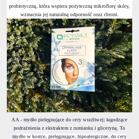
probiotyczną, która wspiera pożyteczną mikroflorę skóry,
wzmacnia jej naturalną odporność oraz chroni.
AA - mydło pielęgnujące do cery wrażliwej; łagodzące
podrażnienia z ekstraktem z rumianku i gliceryną. To
m
ydło w kostce, pielęgnujące, hipoalergiczne, do cery