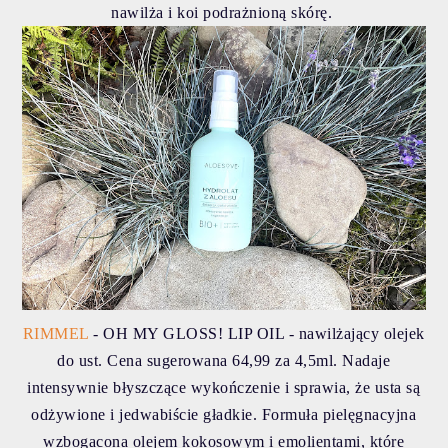
nawilża i koi podrażnioną skórę.
RIMMEL
- OH MY GLOSS! LIP OIL - nawilżający olejek
do ust. Cena sugerowana 64,99 za 4,5ml. Nadaje
intensywnie błyszczące wykończenie i sprawia, że usta są
odżywione i jedwabiście gładkie. Formuła pielęgnacyjna
wzbogacona olejem kokosowym i emolientami, które