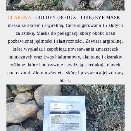
CLARENA
- GOLDEN (BOTOX - LIKE) EYE MASK -
maska ze złotem i argireliną. Cena sugerowana 15 złotych
za sztukę. Maska do pielęgnacji skóry okolic oczu
pozbawionej jędrności i elastyczności. Zawiera argirelinę,
która wygładza i zapobiega powstawaniu zmarszczek
mimicznych oraz kwas hialuronowy, alantoinę i ekstrakty
roślinne, które intensywnie nawilżają i redukują obrzęki
pod oczami. Złoto rozświetla skórę i przywraca jej zdrowy
blask.