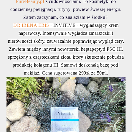
PureBeauty.pl
z cudownościami. To kosmetyki do
codziennej pielęgnacji, rutyny; powiew świeżej energii.
Zatem zaczynam, co znalazłam w środku?
DR IRENA ERIS
- INVITIVE - wygładzający krem
naprawczy. Intensywnie wygładza zmarszczki i
nierówności skóry, zauważalnie poprawiając wygląd cery.
Zawiera między innymi nowatorski heptapeptyd PSC III,
sprzężony z cząsteczkami złota, który skutecznie pobudza
produkcję kolagenu III. Stanowi doskonałą bazę pod
makijaż. Cena sugerowana 299zł za 50ml.