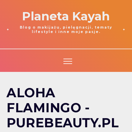
Planeta Kayah
Blog o makijażu, pielęgnacji, tematy
lifestyle i inne moje pasje.
ALOHA
FLAMINGO -
PUREBEAUTY.PL