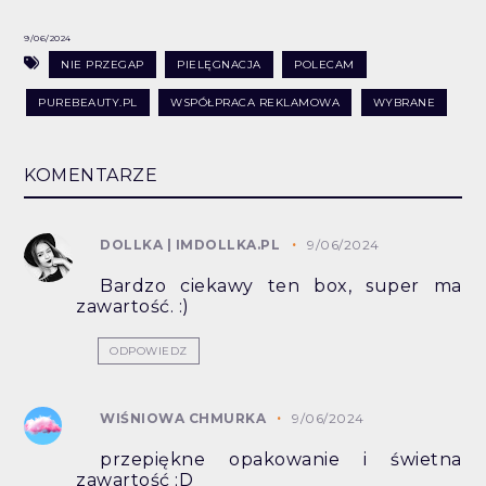
9/06/2024
NIE PRZEGAP
PIELĘGNACJA
POLECAM
PUREBEAUTY.PL
WSPÓŁPRACA REKLAMOWA
WYBRANE
KOMENTARZE
DOLLKA | IMDOLLKA.PL
9/06/2024
Bardzo ciekawy ten box, super ma
zawartość. :)
ODPOWIEDZ
WIŚNIOWA CHMURKA
9/06/2024
przepiękne opakowanie i świetna
zawartość ;D