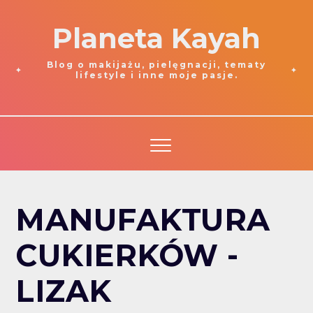
Planeta Kayah
Blog o makijażu, pielęgnacji, tematy
lifestyle i inne moje pasje.
MANUFAKTURA
CUKIERKÓW -
LIZAK