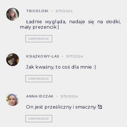
TRICOLORI
3/17/2024
Ładnie wygląda, nadaje się na słodki,
mały prezencik:)
ODPOWIEDZ
KSIĄŻKOWY-LAS
3/17/2024
Jak kwaśny, to coś dla mnie :)
ODPOWIEDZ
ANNA IDCZAK
3/19/2024
On jest prześliczny i smaczny 🥰
ODPOWIEDZ