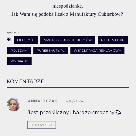
niespodziankę.
Jak Wam się podoba lizak z Manufaktury Cukierków?
3/16/2024
LIFESTYLE
MANUFAKTURA CUKIERKÓW
NIE PRZEGAP
POLECAM
PUREBEAUTY.PL
WSPÓŁPRACA REKLAMOWA
WYBRANE
KOMENTARZE
ANNA IDCZAK
3/16/2024
Jest prześliczny i bardzo smaczny 🥰
ODPOWIEDZ