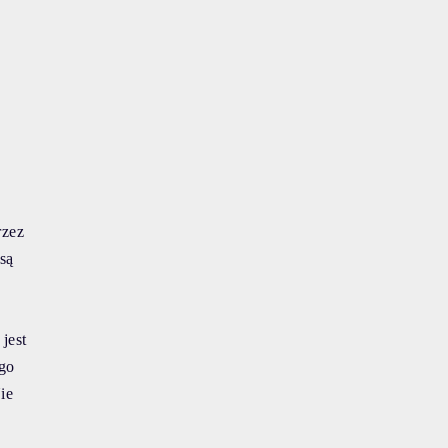
rzez
są
jest
ego
ie