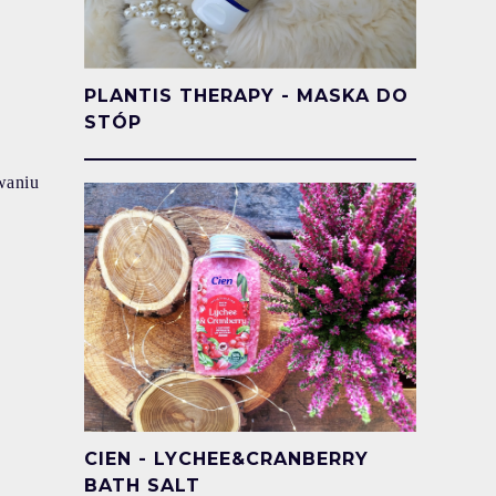
PLANTIS THERAPY - MASKA DO
STÓP
waniu
CIEN - LYCHEE&CRANBERRY
BATH SALT