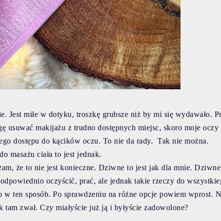
e. Jest miłe w dotyku, troszkę grubsze niż by mi się wydawało. P
gę usuwać makijażu z trudno dostępnych miejsc, skoro moje oczy 
twego dostępu do kącików oczu. To nie da rady. Tak nie można.
do masażu ciała to jest jednak.
żam, że to nie jest konieczne. Dziwne to jest jak dla mnie. Dziwne 
a odpowiednio oczyścić, prać, ale jednak takie rzeczy do wszystki
o w ten sposób. Po sprawdzeniu na różne opcje powiem wprost.
N
ak tam zwał.
Czy miałyście już ją i byłyście zadowolone?