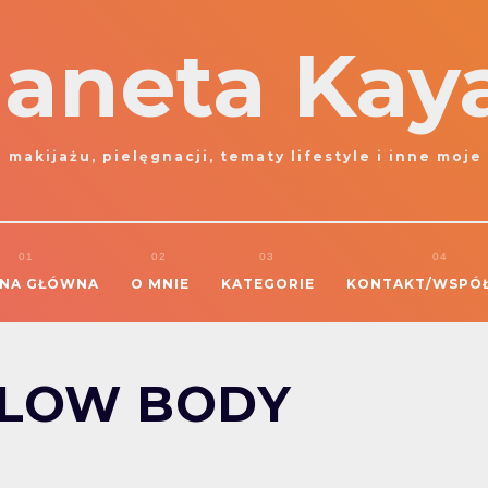
laneta Kay
 makijażu, pielęgnacji, tematy lifestyle i inne moje
NA GŁÓWNA
O MNIE
KATEGORIE
KONTAKT/WSPÓ
GLOW BODY