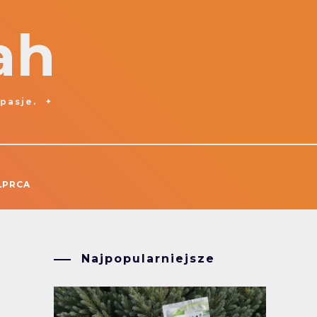
ah
 pasje.
ŁPRCA
Najpopularniejsze