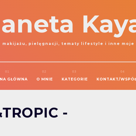
laneta Kay
 makijażu, pielęgnacji, tematy lifestyle i inne moje
NA GŁÓWNA
O MNIE
KATEGORIE
KONTAKT/WSPÓ
TROPIC -