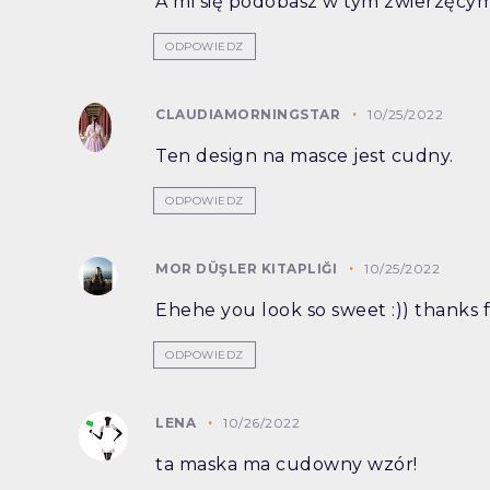
A mi się podobasz w tym zwierzęcym
ODPOWIEDZ
CLAUDIAMORNINGSTAR
10/25/2022
Ten design na masce jest cudny.
ODPOWIEDZ
MOR DÜŞLER KITAPLIĞI
10/25/2022
Ehehe you look so sweet :)) thanks f
ODPOWIEDZ
LENA
10/26/2022
ta maska ma cudowny wzór!