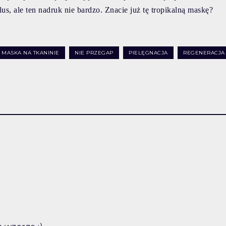
us, ale ten nadruk nie bardzo. Znacie już tę tropikalną maskę?
MASKA NA TKANINIE
NIE PRZEGAP
PIELĘGNACJA
REGENERACJA