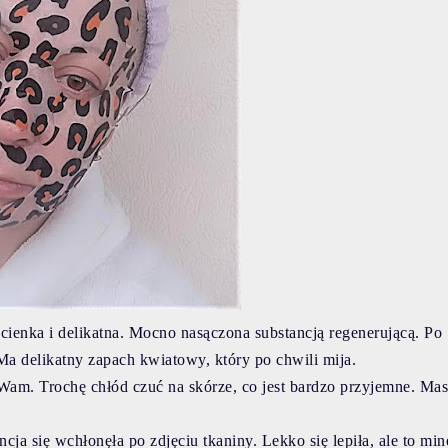
, cienka i delikatna. Mocno nasączona substancją regenerującą. Po
 Ma delikatny zapach kwiatowy, który po chwili mija.
 Wam. Trochę chłód czuć na skórze, co jest bardzo przyjemne. Ma
cja się wchłonęła po zdjęciu tkaniny. Lekko się lepiła, ale to min