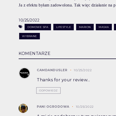
Ja z efektu byłam zadowolona. Tak więc działanie na pl
10/25/2022
DOMOWE SPA
LIFESTYLE
MARION
MASKA
WYBRANE
KOMENTARZE
CAMDANDUSLER
10/25/2022
Thanks for your review...
ODPOWIEDZ
PANI OGRODOWA
10/25/2022