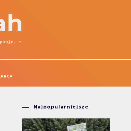
ah
 pasje.
ŁPRCA
Najpopularniejsze