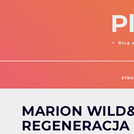
P
Blog o
STRO
MARION WILD&
REGENERACJA