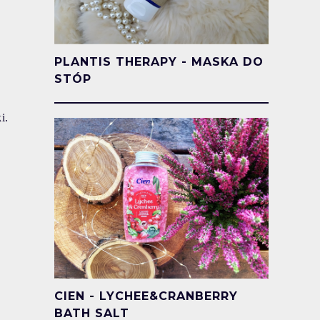
PLANTIS THERAPY - MASKA DO
STÓP
i.
CIEN - LYCHEE&CRANBERRY
BATH SALT