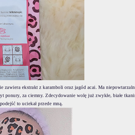
ie z
awiera ekstrakt z karamboli oraz jagód acai. M
a niepowtarzal
zbyt ponury, za ciemny. Zdecydowanie wolę już zwykłe, białe tkani
 podejść to uciekał przede mną.