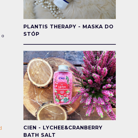
PLANTIS THERAPY - MASKA DO
STÓP
e o
CIEN - LYCHEE&CRANBERRY
d
BATH SALT