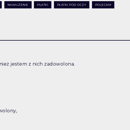
NAWILŻENIE
PŁATKI
PŁATKI POD OCZY
POLECAM
ież jestem z nich zadowolona.
owolony,