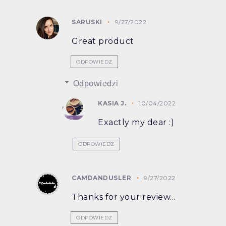
SARUSKI
9/27/2022
Great product
ODPOWIEDZ
Odpowiedzi
KASIA J.
10/04/2022
Exactly my dear :)
ODPOWIEDZ
CAMDANDUSLER
9/27/2022
Thanks for your review...
ODPOWIEDZ