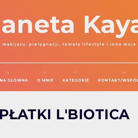
laneta Kay
 makijażu, pielęgnacji, tematy lifestyle i inne moje
NA GŁÓWNA
O MNIE
KATEGORIE
KONTAKT/WSPÓ
ŁATKI L'BIOTICA