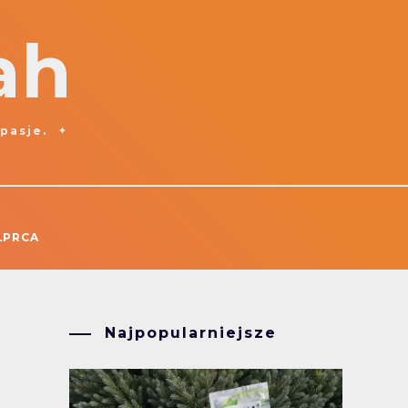
ah
 pasje.
ŁPRCA
Najpopularniejsze