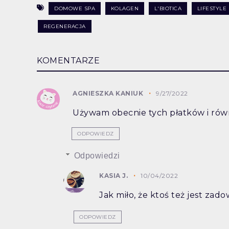
DOMOWE SPA
KOLAGEN
L'BIOTICA
LIFESTYLE
REGENERACJA
KOMENTARZE
AGNIESZKA KANIUK
9/27/2022
Używam obecnie tych płatków i równ
ODPOWIEDZ
Odpowiedzi
KASIA J.
10/04/2022
Jak miło, że ktoś też jest zad
ODPOWIEDZ