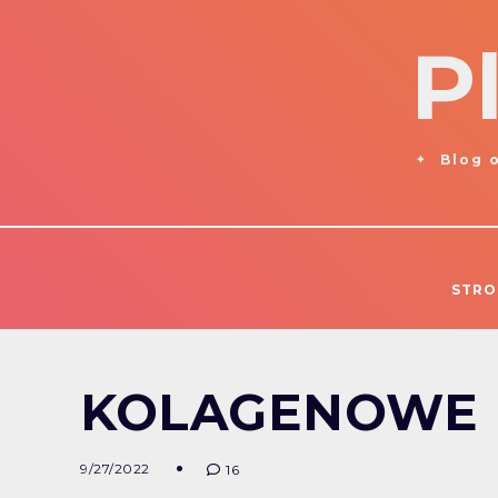
P
Blog o
STRO
KOLAGENOWE P
9/27/2022
16