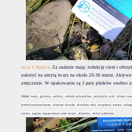
oczy L'biotica
. Za zadanie mają: redukcję cieni i obrz
nałożyć na umytą twarz na około 20-30 minut. Aktywne 
zmęczenie.
W opakowaniu są 3 pary płatków osobno z
Skład:
water, glycerin, sorbitol, sodium polyacrylate, polyacrylic acid, ricinus co
methylisothiazolinone, titanium dioxide, disodium edta, tocopheryl acetate, collagen
extract, juglans regia(walnut) seed extract, allantoin, retinyl palmitate.