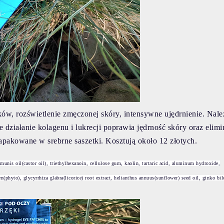
ęków, rozświetlenie zmęczonej skóry, intensywne ujędrnienie. Nale
działanie kolagenu i lukrecji poprawia jędrność skóry oraz elimi
apakowane w srebrne saszetki.
Kosztują około 12 złotych.
mmunis oil(castor oil), triethylhexanoin, cellulose gum, kaolin, tartaric acid, aluminum hydroxide,
(phyto), glycyrrhiza glabra(licorice) root extract, helianthus annuus(sunflower) seed oil, ginko bil