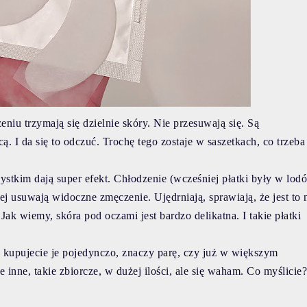
żeniu trzymają się dzielnie skóry. Nie przesuwają się. Są
 I da się to odczuć. Trochę tego zostaje w saszetkach, co trzeba
zystkim dają super efekt. Chłodzenie (wcześniej płatki były w lod
ej usuwają widoczne zmęczenie. Ujędrniają, sprawiają, że jest to 
Jak wiemy, skóra pod oczami jest bardzo delikatna. I takie płatki
o kupujecie je pojedynczo, znaczy parę, czy już w większym
inne, takie zbiorcze, w dużej ilości, ale się waham. Co myślicie