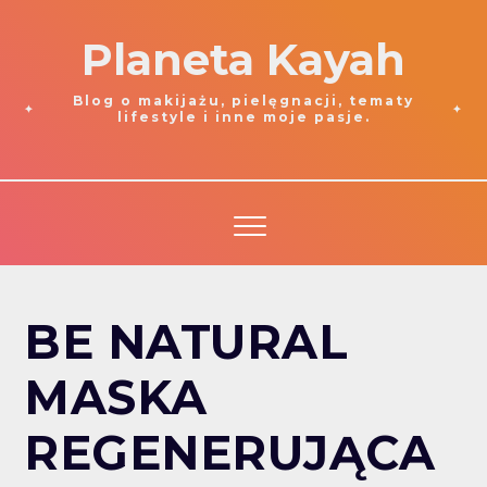
Planeta Kayah
Blog o makijażu, pielęgnacji, tematy
lifestyle i inne moje pasje.
BE NATURAL
MASKA
REGENERUJĄCA