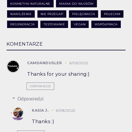
KOSMETYKI NATURALNE
MASKA DO WŁOSÓW
NAWILŻENIE
NIE PRZEGAP
PIELĘGNACJA
POLECAM
REGENERACJA
TESTOWANIE
VEGAN
WSPÓŁPRACA
KOMENTARZE
CAMDANDUSLER
6/05/2022
Thanks for your sharing:)
ODPOWIEDZ
Odpowiedzi
KASIA J.
6/08/2022
Thanks :)