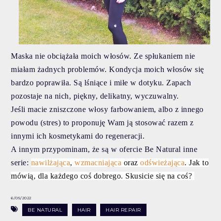
Maska nie obciążała moich włosów. Ze spłukaniem nie
miałam żadnych problemów. Kondycja moich włosów się
bardzo poprawiła. Są lśniące i miłe w dotyku. Zapach
pozostaje na nich, piękny, delikatny, wyczuwalny.
Jeśli macie zniszczone włosy farbowaniem, albo z innego
powodu (stres) to proponuję Wam ją stosować razem z
innymi ich kosmetykami do regeneracji.
A innym przypominam, że są w ofercie Be Natural inne
serie:
nawilżająca
,
wzmacniająca
oraz
odświeżająca
. Jak to
mówią, dla każdego coś dobrego. Skusicie się na coś?
6/05/2022
BE NATURAL
HAIR
HAIR REPAIR