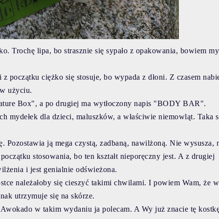
. Trochę lipa, bo strasznie się sypało z opakowania, bowiem my
i z początku ciężko się stosuje, bo wypada z dłoni. Z czasem nabi
 w użyciu.
"Nature Box", a po drugiej ma wytłoczony napis "BODY BAR".
ach mydełek dla dzieci, maluszków, a właściwie niemowląt. Taka 
órę. Pozostawia ją mega czystą, zadbaną, nawilżoną. Nie wysusza, 
 początku stosowania, bo ten kształt nieporęczny jest. A z drugiej
ilżenia i jest genialnie odświeżona.
stce należałoby się cieszyć takimi chwilami. I powiem Wam, że w
nak utrzymuje się na skórze.
. Awokado w takim wydaniu ja polecam. A Wy już znacie tę kostk