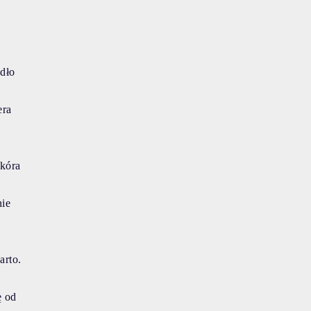
dło
era
skóra
nie
arto.
ę od