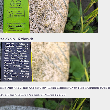
za około 16 złotych.
grace),Palm Acid,Sodium Chloride,Cocoyl Methyl Glucamide,Glycerin,Persea Gratissima (Avocado
lycol,Citric Acid,Sorbic Acid,Sorbitol,Ascorbyl Palmitate.