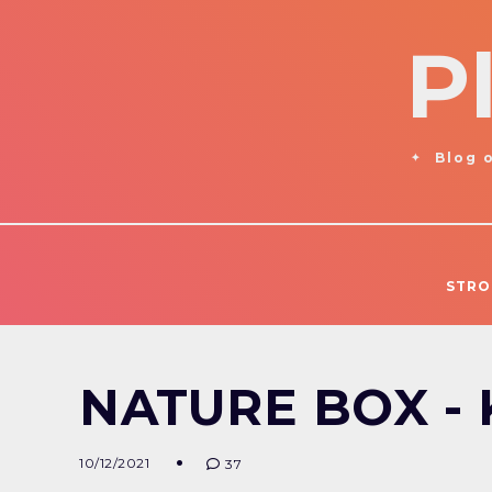
P
Blog o
STRO
NATURE BOX -
10/12/2021
37