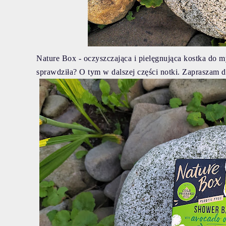
Nature Box - oczyszczająca i pielęgnująca kostka do m
sprawdziła? O tym w dalszej części notki. Zapraszam d