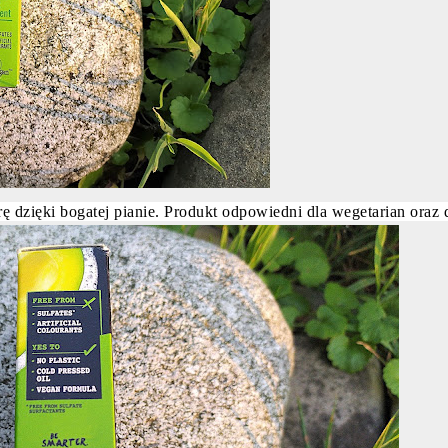
ę dzięki bogatej pianie. Produkt odpowiedni dla wegetarian oraz 