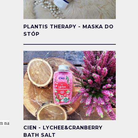
PLANTIS THERAPY - MASKA DO
STÓP
ym na
CIEN - LYCHEE&CRANBERRY
BATH SALT