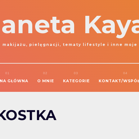
laneta Kay
 makijażu, pielęgnacji, tematy lifestyle i inne moje
NA GŁÓWNA
O MNIE
KATEGORIE
KONTAKT/WSPÓ
 KOSTKA