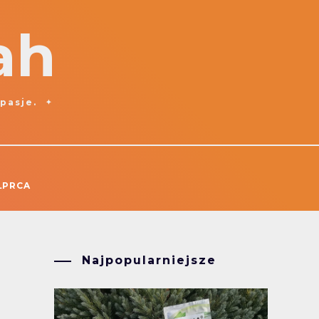
ah
 pasje.
ŁPRCA
Najpopularniejsze