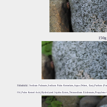
150g 
Składniki:
Sodium Palmate,Sodium Palm Kernelate,Aqua (Water, Eau),Parfum (Fra
Oil,Palm Kernel Acid,Hydrolyzed Jojoba Esters,Tetrasodium Etidronate,Propylene G