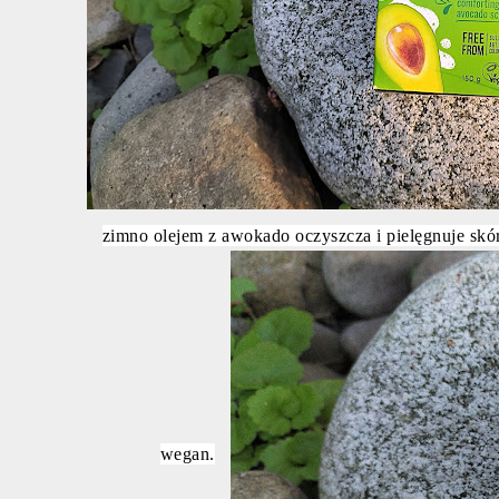
zimno olejem z awokado oczyszcza i pielęgnuje skór
wegan.