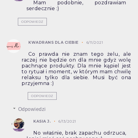
Mam podobnie, pozdrawiam
serdecznie :)
ODPOWIEDZ
KWADRANS DLA CIEBIE
6/11/2021
Co prawda nie znam tego żelu, ale
raczej nie będzie on dla mnie gdyż wolę
pachnące produkty. Dla mnie kąpiel jest
to rytuał i moment, w którym mam chwilę
relaksu tylko dla siebie. Musi być ona
przyjemna :)
ODPOWIEDZ
Odpowiedzi
KASIA J.
6/13/2021
No właśnie, brak zapachu odrzuca,