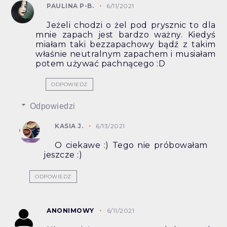
PAULINA P-B.
6/11/2021
Jeżeli chodzi o żel pod prysznic to dla
mnie zapach jest bardzo ważny. Kiedyś
miałam taki bezzapachowy bądź z takim
właśnie neutralnym zapachem i musiałam
potem używać pachnącego :D
ODPOWIEDZ
Odpowiedzi
KASIA J.
6/13/2021
O ciekawe :) Tego nie próbowałam
jeszcze :)
ODPOWIEDZ
ANONIMOWY
6/11/2021