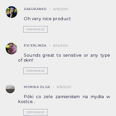
SAKURANKO
6/13/2021
Oh very nice product
ODPOWIEDZ
EVI ERLINDA
6/14/2021
Sounds great to sensitive or any type
of skin!
ODPOWIEDZ
MONIKA OLGA
6/15/2021
Póki co żele zamieniłam na mydła w
kostce...
ODPOWIEDZ