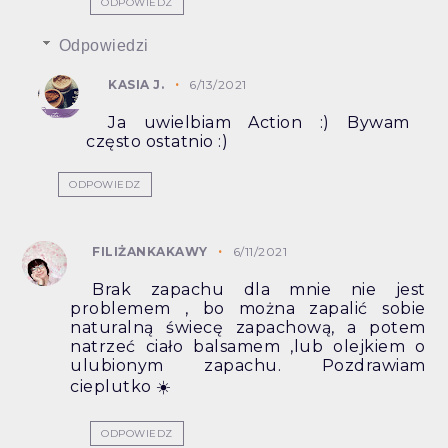
ODPOWIEDZ
Odpowiedzi
KASIA J.
6/13/2021
Ja uwielbiam Action :) Bywam
często ostatnio :)
ODPOWIEDZ
FILIŻANKAKAWY
6/11/2021
Brak zapachu dla mnie nie jest
problemem , bo można zapalić sobie
naturalną świecę zapachową, a potem
natrzeć ciało balsamem ,lub olejkiem o
ulubionym zapachu. Pozdrawiam
cieplutko ☀️
ODPOWIEDZ