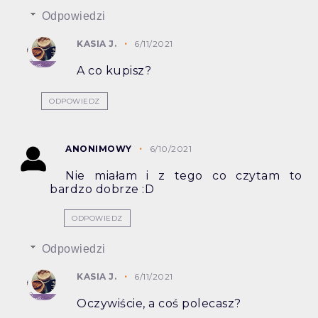
Odpowiedzi
KASIA J.
6/11/2021
A co kupisz?
ODPOWIEDZ
ANONIMOWY
6/10/2021
Nie miałam i z tego co czytam to
bardzo dobrze :D
ODPOWIEDZ
Odpowiedzi
KASIA J.
6/11/2021
Oczywiście, a coś polecasz?