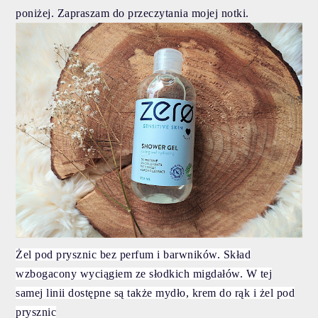
poniżej. Zapraszam do przeczytania mojej notki.
Żel pod prysznic bez perfum i barwników.
Skład
wzbogacony wyciągiem ze słodkich migdałów.
W tej
samej linii dostępne są także mydło, krem do rąk i żel pod
prysznic