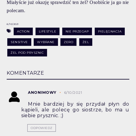
Miałyście już okazję sprawdzić ten żel? Osobiście ja go nie
polecam.
6/10/2021
ACTION
LIFESTYLE
NIE PRZEGAP
PIELĘGNACJA
SENSITIVE
WYBRANE
ZERO
ŻEL
ŻEL POD PRYSZNIC
KOMENTARZE
ANONIMOWY
6/10/2021
Mnie bardziej by się przydał płyn do
kąpieli, ale polecę go siostrze, bo ma u
siebie prysznic. ;)
ODPOWIEDZ