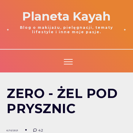
Planeta Kayah
Blog o makijażu, pielęgnacji, tematy
lifestyle i inne moje pasje.
ZERO - ŻEL POD
PRYSZNIC
42
6/10/2021