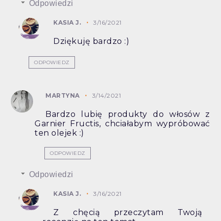
Odpowiedzi
KASIA J.
3/16/2021
Dziękuję bardzo :)
ODPOWIEDZ
MARTYNA
3/14/2021
Bardzo lubię produkty do włosów z
Garnier Fructis, chciałabym wypróbować
ten olejek :)
ODPOWIEDZ
Odpowiedzi
KASIA J.
3/16/2021
Z chęcią przeczytam Twoją