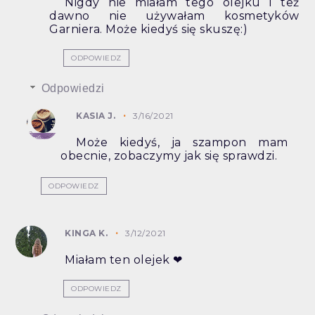
Nigdy nie miałam tego olejku i też
dawno nie używałam kosmetyków
Garniera. Może kiedyś się skuszę:)
ODPOWIEDZ
Odpowiedzi
KASIA J.
3/16/2021
Może kiedyś, ja szampon mam
obecnie, zobaczymy jak się sprawdzi.
ODPOWIEDZ
KINGA K.
3/12/2021
Miałam ten olejek ❤
ODPOWIEDZ