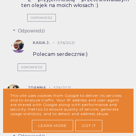
ten olejek na moich włosach :)
ODPOWIEDZ
Odpowiedzi
KASIA J.
3/16/2021
Polecam serdecznie:)
ODPOWIEDZ
JOANNA
3/16/2021
This site uses cookies from Google to deliver its services
Super, że nie ma efektu tłustych
and to analyze traffic. Your IP address and user-agent
włosów bo zawsze się go obawiam przy
are shared with Google along with performance and
security metrics to ensure quality of service, generate
olejkach
usage statistics, and to detect and address abuse.
ODPOWIEDZ
LEARN MORE
GOT IT