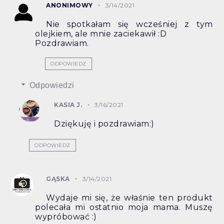
ANONIMOWY
3/14/2021
Nie spotkałam się wcześniej z tym
olejkiem, ale mnie zaciekawił :D
Pozdrawiam.
ODPOWIEDZ
Odpowiedzi
KASIA J.
3/16/2021
Dziękuję i pozdrawiam:)
ODPOWIEDZ
GĄSKA
3/14/2021
Wydaje mi się, że właśnie ten produkt
polecała mi ostatnio moja mama. Muszę
wypróbować :)