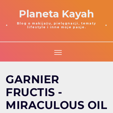
Planeta Kayah
Blog o makijażu, pielęgnacji, tematy
lifestyle i inne moje pasje.
GARNIER
FRUCTIS -
MIRACULOUS OIL