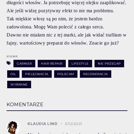
długości włosów. Ja potrzebuję więcej olejku zaaplikować.
Ale jeśli widzę pozytywny efekt to nie ma problemu.
Tak miękkie włosy są po nim, że jestem bardzo
zadowolona. Mogę Wam polecić z całego serca.
Dawno nie miałam nic z tej marki, ale jak widać trafiłam w
fajny, wartościowy preparat do włosów. Znacie go już?
3/12/2021
GARNIER
HAIR REPAIR
LIFESTYLE
NIE PRZEGAP
OIL
PIELĘGNACJA
POLECAM
REGENERACJA
WYBRANE
KOMENTARZE
KLAUDIA LIND
3/12/2021