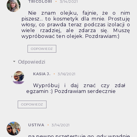
TRICOLORI
3/14/2021
Nie znam olejku, fajnie, że o nim
piszesz... to kosmetyk dla mnie. Prostuję
włosy, co prawda teraz podczas izolacji o
wiele rzadziej, ale zdarza się. Muszę
wypróbować ten olejek. Pozdrawiam:)
ODPOWIEDZ
Odpowiedzi
KASIA J.
3/16/2021
Wypróbuj i daj znać czy zdał
egzamin :) Pozdrawiam serdecznie
ODPOWIEDZ
USTIVA
3/14/2021
na pewno przetestuje go, gdy wpadnie