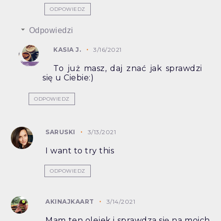
ODPOWIEDZ
Odpowiedzi
KASIA J.
3/16/2021
To już masz, daj znać jak sprawdzi
się u Ciebie:)
ODPOWIEDZ
SARUSKI
3/13/2021
I want to try this
ODPOWIEDZ
AKINAJKAART
3/14/2021
Mam ten olejek i sprawdza się na moich