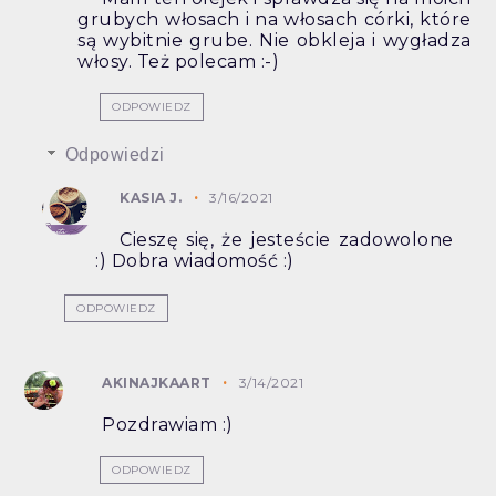
grubych włosach i na włosach córki, które
są wybitnie grube. Nie obkleja i wygładza
włosy. Też polecam :-)
ODPOWIEDZ
Odpowiedzi
KASIA J.
3/16/2021
Cieszę się, że jesteście zadowolone
:) Dobra wiadomość :)
ODPOWIEDZ
AKINAJKAART
3/14/2021
Pozdrawiam :)
ODPOWIEDZ