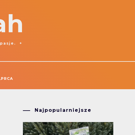
ah
 pasje.
ŁPRCA
Najpopularniejsze