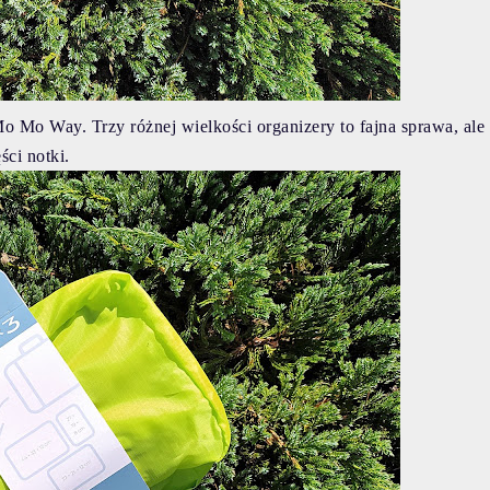
o Mo Way. Trzy różnej wielkości organizery to fajna sprawa, ale
ści notki.