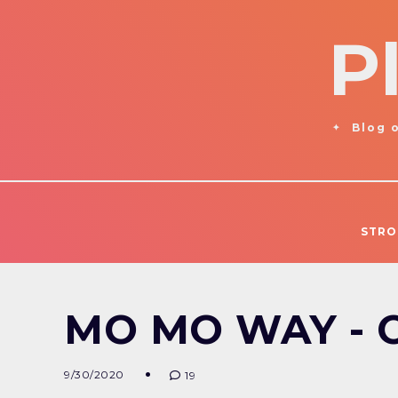
P
Blog o
STRO
MO MO WAY - 
9/30/2020
19