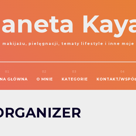
laneta Kay
 makijażu, pielęgnacji, tematy lifestyle i inne moje
NA GŁÓWNA
O MNIE
KATEGORIE
KONTAKT/WSPÓ
ORGANIZER