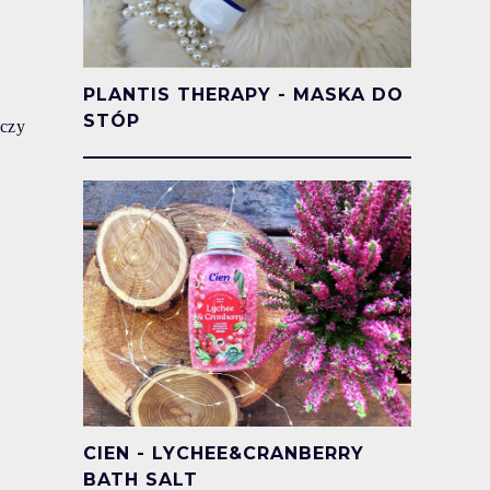
PLANTIS THERAPY - MASKA DO
STÓP
 czy
CIEN - LYCHEE&CRANBERRY
BATH SALT