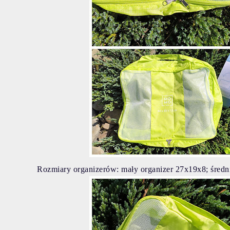
Rozmiary organizerów:
mały organizer 27x19x8; średn