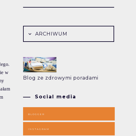
ARCHIWUM
dego.
nie w
Blog ze zdrowymi poradami
ny
iałam
Social media
am
BLOGGER
INSTAGRAM