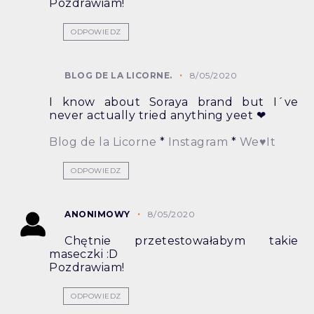
Pozdrawiam!
ODPOWIEDZ
BLOG DE LA LICORNE.
8/05/2020
I know about Soraya brand but I´ve
never actually tried anything yeet ❤
Blog de la Licorne
*
Instagram
*
We♥It
ODPOWIEDZ
ANONIMOWY
8/05/2020
Chętnie przetestowałabym takie
maseczki :D
Pozdrawiam!
ODPOWIEDZ