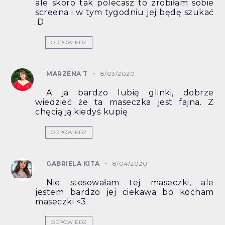
ale skoro tak polecasz to zrobiłam sobie
screena i w tym tygodniu jej będę szukać
:D
ODPOWIEDZ
MARZENA T
8/03/2020
A ja bardzo lubię glinki, dobrze
wiedzieć że ta maseczka jest fajna. Z
chęcią ją kiedyś kupię
ODPOWIEDZ
GABRIELA KITA
8/04/2020
Nie stosowałam tej maseczki, ale
jestem bardzo jej ciekawa bo kocham
maseczki <3
ODPOWIEDZ