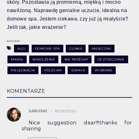
skóry. Pozostawia ją promienną, miękką i mocno
nawilżoną. Naprawdę genialne uczucie, idealna na
domowe spa. Jestem ciekawa, czy już ją miałyście?
Jeśli tak, jakie wrażenie?
8/02/2020
ALGI
DOMOWE SPA
GLINKA
MASECZKA
MASKA
NAWILŻENIE
NIE PRZEGAP
OCZYSZCZANIE
PIELĘGNACJA
POLECAM
SORAYA
WYBRANE
KOMENTARZE
SARUSKI
8/02/2020
Nice suggestion dear!!!thanks for
sharing