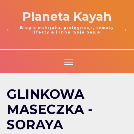
Planeta Kayah
Blog o makijażu, pielęgnacji, tematy
lifestyle i inne moje pasje.
GLINKOWA
MASECZKA -
SORAYA