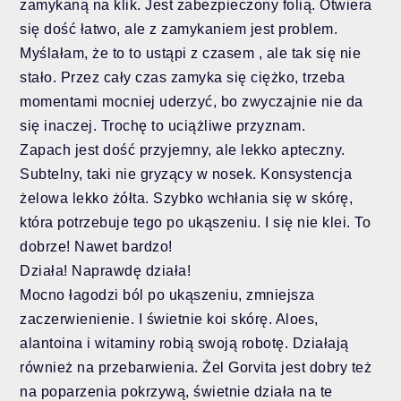
zamykaną na klik. Jest zabezpieczony folią. Otwiera
się dość łatwo, ale z zamykaniem jest problem.
Myślałam, że to to ustąpi z czasem , ale tak się nie
stało. Przez cały czas zamyka się ciężko, trzeba
momentami mocniej uderzyć, bo zwyczajnie nie da
się inaczej. Trochę to uciążliwe przyznam.
Zapach jest dość przyjemny, ale lekko apteczny.
Subtelny, taki nie gryzący w nosek. Konsystencja
żelowa lekko żółta. Szybko wchłania się w skórę,
która potrzebuje tego po ukąszeniu. I się nie klei. To
dobrze! Nawet bardzo!
Działa! Naprawdę działa!
Mocno łagodzi ból po ukąszeniu, zmniejsza
zaczerwienienie. I świetnie koi skórę. Aloes,
alantoina i witaminy robią swoją robotę. Działają
również na przebarwienia. Żel Gorvita jest dobry też
na poparzenia pokrzywą, świetnie działa na te