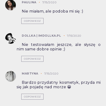
PAULINA
7/15/2020
Nie miałam, ale podoba mi się :)
ODPOWIEDZ
DOLLKA | IMDOLLKA.PL
7/15/2020
Nie testowałam jeszcze, ale słyszę o
nim same dobre opinie ;)
ODPOWIEDZ
MARTYNA
7/15/2020
Bardzo przydatny kosmetyk, przyda mi
się jak pojadę nad morze 😀
ODPOWIEDZ