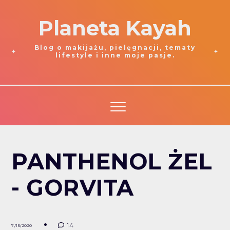
Planeta Kayah
Blog o makijażu, pielęgnacji, tematy
lifestyle i inne moje pasje.
PANTHENOL ŻEL
- GORVITA
14
7/15/2020