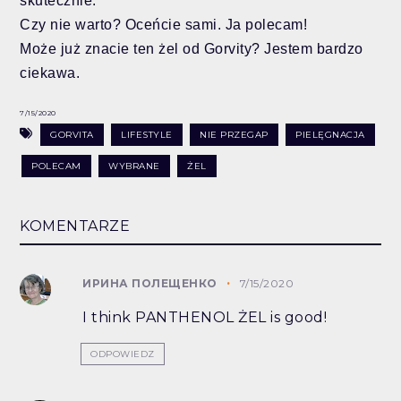
skutecznie.
Czy nie warto?
Oceńcie sami. Ja polecam!
Może już znacie ten żel od Gorvity? Jestem bardzo
ciekawa.
7/15/2020
GORVITA
LIFESTYLE
NIE PRZEGAP
PIELĘGNACJA
POLECAM
WYBRANE
ŻEL
KOMENTARZE
ИРИНА ПОЛЕЩЕНКО
7/15/2020
I think PANTHENOL ŻEL is good!
ODPOWIEDZ