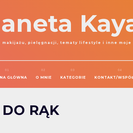
laneta Kay
 makijażu, pielęgnacji, tematy lifestyle i inne moje
NA GŁÓWNA
O MNIE
KATEGORIE
KONTAKT/WSPÓ
 DO RĄK