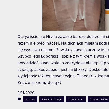
Oczywiście, ze Nivea zawsze bardzo dobrze mi się
razem nie było inaczej. Na dłoniach miałam podra
się wysusza mocno. Powstały nawet zaczerwieni
Szybko jednak poradził sobie z tym krem z woskie
powiedzieć, który wolę to zdecydowanie lepiej p
działają. Jakoś zapach jest mi bliższy. Doskonałe
wydajność też jest rewelacyjna. Tubeczki z krem
Znacie te kremy do rąk?
2/11/2020
ALOES
KREM DO RĄK
LIFESTYLE
NAWILŻENIE