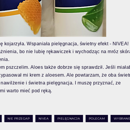
 kojarzyła. Wspaniała pielęgnacja, świetny efekt - NIVEA! 
żnienia, bo nie lubię rękawiczek i wychodząc na mróz skór
enia.
m pszczelim. Aloes także dobrze się sprawdził. Jeśli miał
rzypasował mi krem z aloesem. Ale powtarzam, że oba świet
 nawilżenie i świetna pielęgnacja. I muszę przyznać, ze
ami warto mieć pod ręką.
NIE PRZEGAP
NIVEA
PIELĘGNACJA
POLECAM
WYBRAN