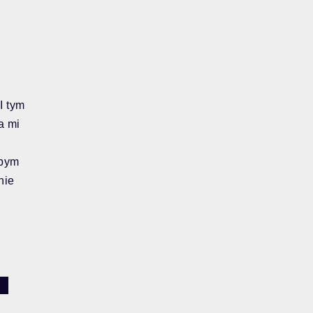
I tym
a mi
abym
nie
E