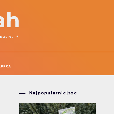
ah
 pasje.
ŁPRCA
Najpopularniejsze