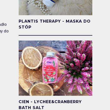
PLANTIS THERAPY - MASKA DO
adło
STÓP
my do
CIEN - LYCHEE&CRANBERRY
BATH SALT