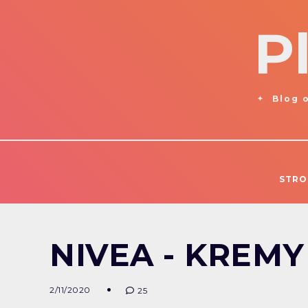
P
Blog o
STRO
NIVEA - KREMY
2/11/2020
25