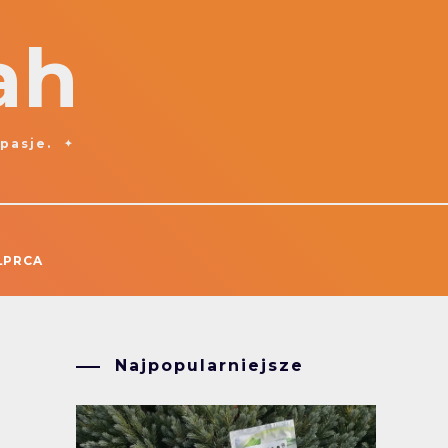
ah
 pasje.
ŁPRCA
Najpopularniejsze