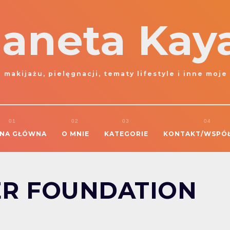
laneta Kay
 makijażu, pielęgnacji, tematy lifestyle i inne moje
NA GŁÓWNA
O MNIE
KATEGORIE
KONTAKT/WSPÓ
VER FOUNDATION