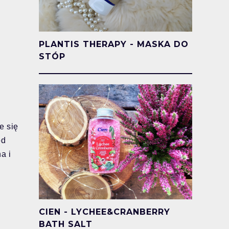
PLANTIS THERAPY - MASKA DO
STÓP
e się
od
a i
CIEN - LYCHEE&CRANBERRY
BATH SALT