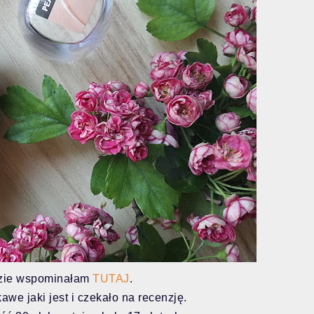
zie wspominałam
TUTAJ
.
awe jaki jest i czekało na recenzję.