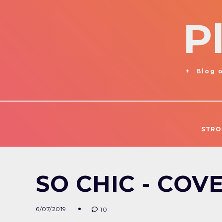
P
Blog o
STRO
SO CHIC - CO
6/07/2019
10