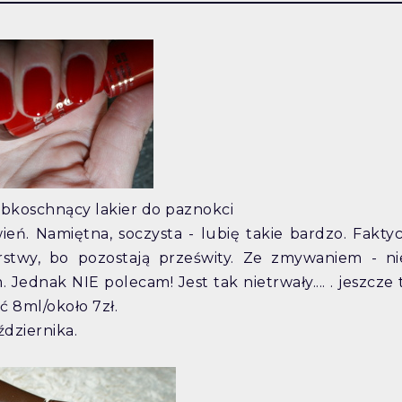
zybkoschnący lakier do paznokci
wień. Namiętna, soczysta - lubię takie bardzo. Fakty
rstwy, bo pozostają prześwity. Ze zmywaniem - ni
 Jednak NIE polecam! Jest tak nietrwały.... . jeszcze
 8ml/około 7zł.
ździernika.