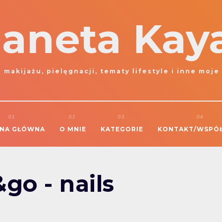
laneta Kay
 makijażu, pielęgnacji, tematy lifestyle i inne moje
NA GŁÓWNA
O MNIE
KATEGORIE
KONTAKT/WSPÓ
go - nails