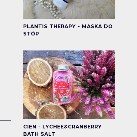
PLANTIS THERAPY - MASKA DO
STÓP
CIEN - LYCHEE&CRANBERRY
BATH SALT