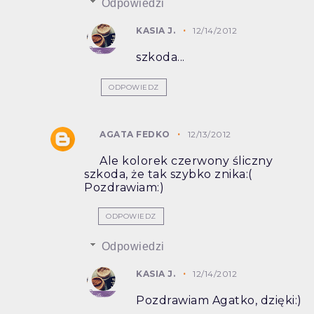
Odpowiedzi
KASIA J.
12/14/2012
szkoda...
ODPOWIEDZ
AGATA FEDKO
12/13/2012
Ale kolorek czerwony śliczny
szkoda, że tak szybko znika:(
Pozdrawiam:)
ODPOWIEDZ
Odpowiedzi
KASIA J.
12/14/2012
Pozdrawiam Agatko, dzięki:)