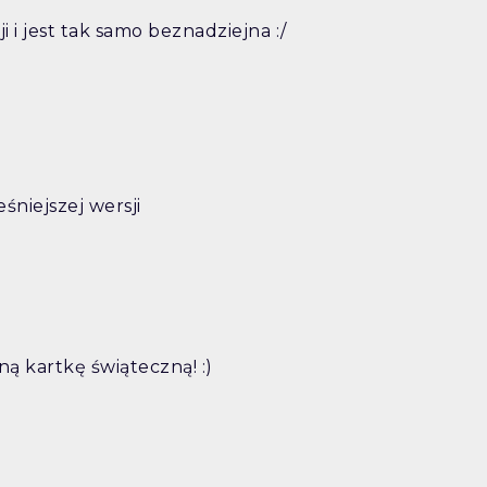
 i jest tak samo beznadziejna :/
śniejszej wersji
ną kartkę świąteczną! :)