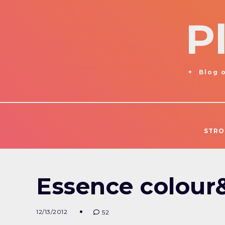
P
Blog o
STRO
Essence colour&
12/13/2012
52