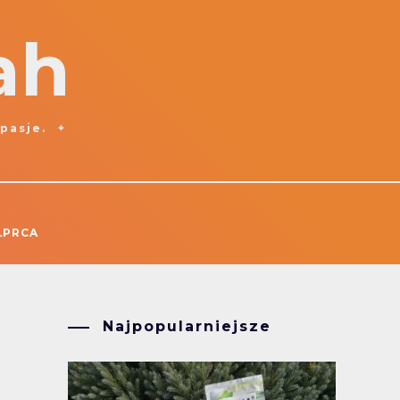
ah
 pasje.
ŁPRCA
Najpopularniejsze