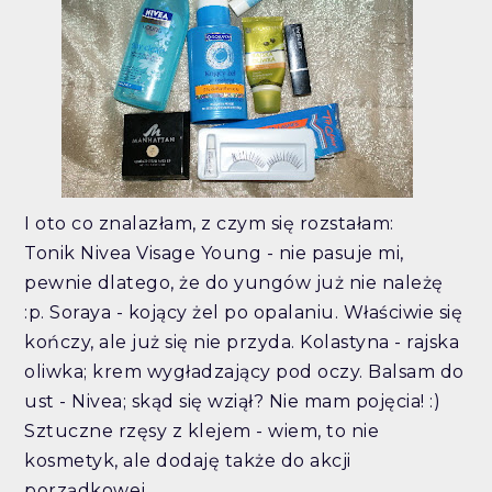
I oto co znalazłam, z czym się rozstałam:
Tonik Nivea Visage Young - nie pasuje mi,
pewnie dlatego, że do yungów już nie należę
:p. Soraya - kojący żel po opalaniu. Właściwie się
kończy, ale już się nie przyda. Kolastyna - rajska
oliwka; krem wygładzający pod oczy. Balsam do
ust - Nivea; skąd się wziął? Nie mam pojęcia! :)
Sztuczne rzęsy z klejem - wiem, to nie
kosmetyk, ale dodaję także do akcji
porządkowej.