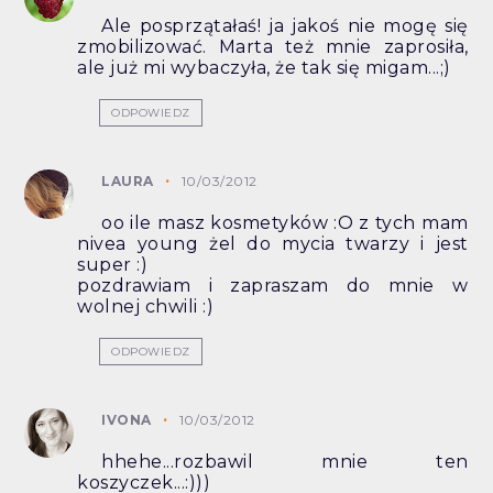
Ale posprzątałaś! ja jakoś nie mogę się
zmobilizować. Marta też mnie zaprosiła,
ale już mi wybaczyła, że tak się migam...;)
ODPOWIEDZ
LAURA
10/03/2012
oo ile masz kosmetyków :O z tych mam
nivea young żel do mycia twarzy i jest
super :)
pozdrawiam i zapraszam do mnie w
wolnej chwili :)
ODPOWIEDZ
IVONA
10/03/2012
hhehe...rozbawil mnie ten
koszyczek...:)))