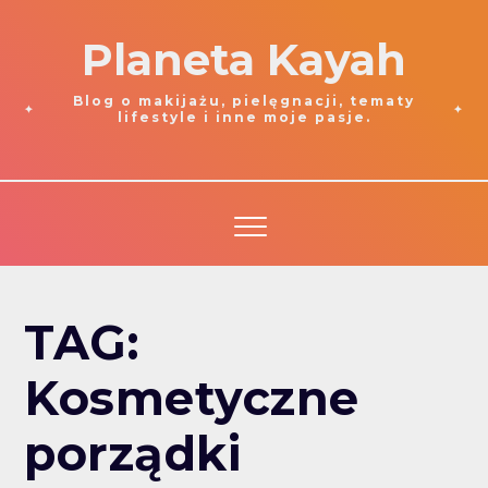
Planeta Kayah
Blog o makijażu, pielęgnacji, tematy
lifestyle i inne moje pasje.
TAG:
Kosmetyczne
porządki