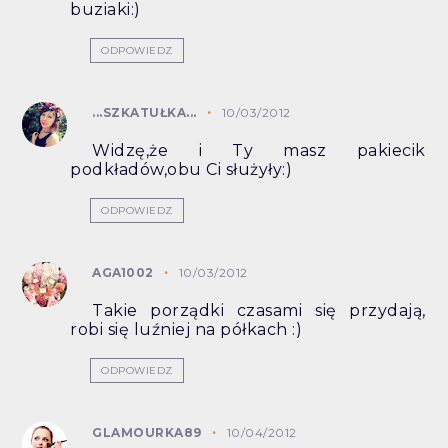
buziaki:)
ODPOWIEDZ
...SZKATUŁKA...
10/03/2012
Widzę,że i Ty masz pakiecik
podkładów,obu Ci służyły:)
ODPOWIEDZ
AGA1002
10/03/2012
Takie porządki czasami się przydają,
robi się luźniej na półkach :)
ODPOWIEDZ
GLAMOURKA89
10/04/2012