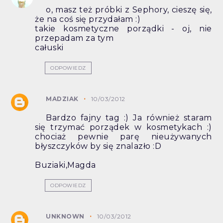
o, masz też próbki z Sephory, cieszę się,
że na coś się przydałam :)
takie kosmetyczne porządki - oj, nie
przepadam za tym
całuski
ODPOWIEDZ
MADZIAK
10/03/2012
Bardzo fajny tag :) Ja również staram
się trzymać porządek w kosmetykach :)
chociaż pewnie parę nieużywanych
błyszczyków by się znalazło :D
Buziaki,Magda
ODPOWIEDZ
UNKNOWN
10/03/2012