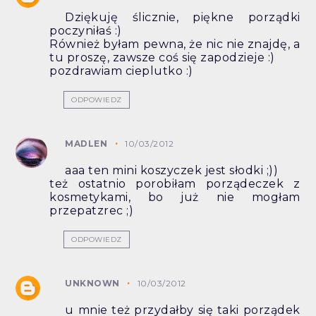
Dziękuję ślicznie, piękne porządki
poczyniłaś :)
Również byłam pewna, że nic nie znajdę, a
tu proszę, zawsze coś się zapodzieje :)
pozdrawiam cieplutko :)
ODPOWIEDZ
MADLEN
10/03/2012
aaa ten mini koszyczek jest słodki ;))
też ostatnio porobiłam porządeczek z
kosmetykami, bo już nie mogłam
przepatzrec ;)
ODPOWIEDZ
UNKNOWN
10/03/2012
u mnie też przydałby się taki porządek