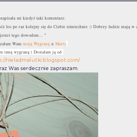
napisała mi kiedyś taki komentarz:
óż los po raz kolejny się do Ciebie uśmiechnie :) Dobrzy ludzie mają w 
 jesteś tego dowodem... "
kazałam Wam
moją Wygraną
u
Marty
.
m inną wygraną:) Dostałam ją od
p://nieladmalutki.blogspot.com/
eraz Was serdecznie zapraszam.