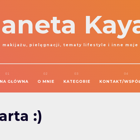
laneta Kay
 makijażu, pielęgnacji, tematy lifestyle i inne moje
NA GŁÓWNA
O MNIE
KATEGORIE
KONTAKT/WSPÓ
rta :)