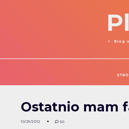
P
Blog o
STRO
Ostatnio mam fa
10/29/2012
50