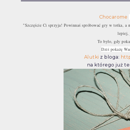
Chocarome
"Szczęście Ci sprzyja! Powinnaś spróbować gry w totka, a n
lepiej,
To było, gdy po
Dziś pokażę Wa
Alutki
z bloga:
htt
na którego już t