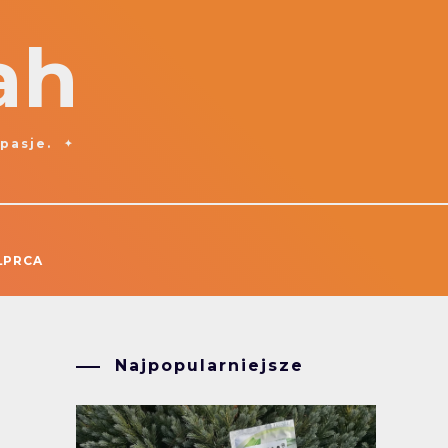
ah
 pasje.
ŁPRCA
Najpopularniejsze