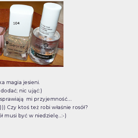
a magia jesieni.
 dodać; nic ująć:)
sprawiają mi przyjemność....
ję :-))) Czy ktoś też robi właśnie rosół?
 być w niedzielę...:-)