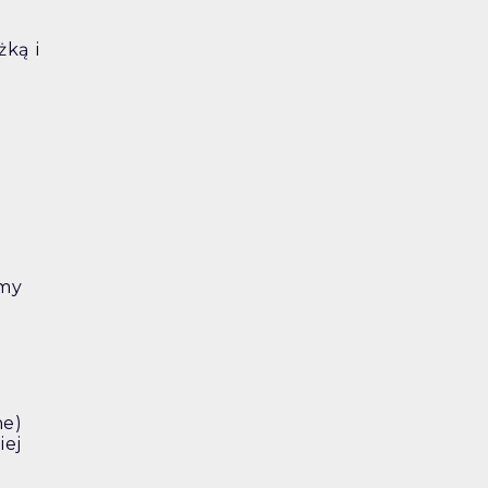
żką i
imy
ne)
iej