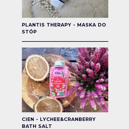
PLANTIS THERAPY - MASKA DO
STÓP
CIEN - LYCHEE&CRANBERRY
BATH SALT