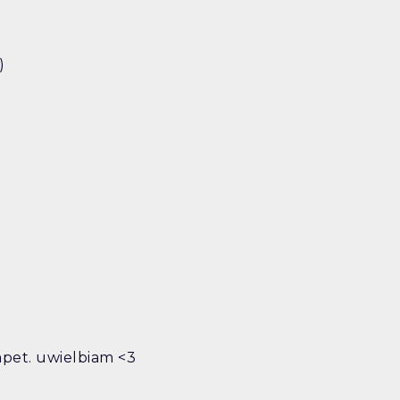
)
apet. uwielbiam <3