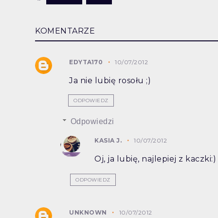
KOMENTARZE
EDYTA170
10/07/2012
Ja nie lubię rosołu ;)
ODPOWIEDZ
Odpowiedzi
KASIA J.
10/07/2012
Oj, ja lubię, najlepiej z kaczki:)
ODPOWIEDZ
UNKNOWN
10/07/2012