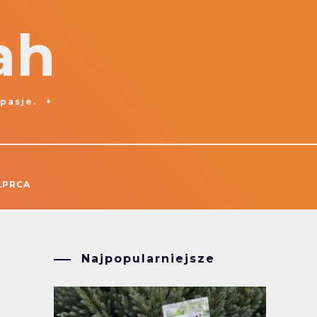
ah
 pasje.
ŁPRCA
Najpopularniejsze