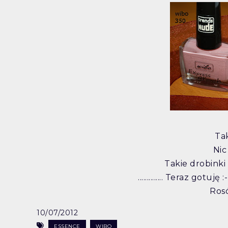
Tak
Nic
Takie drobinki 
.............. Teraz gotu
Rosół musi
10/07/2012
ESSENCE
WIBO