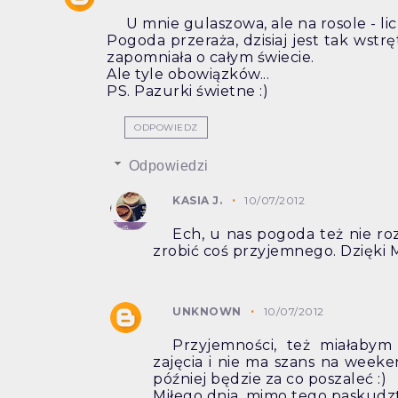
U mnie gulaszowa, ale na rosole - li
Pogoda przeraża, dzisiaj jest tak wstr
zapomniała o całym świecie.
Ale tyle obowiązków...
PS. Pazurki świetne :)
ODPOWIEDZ
Odpowiedzi
KASIA J.
10/07/2012
Ech, u nas pogoda też nie roz
zrobić coś przyjemnego. Dzięki M
UNKNOWN
10/07/2012
Przyjemności, też miałaby
zajęcia i nie ma szans na weeke
później będzie za co poszaleć :)
Miłego dnia, mimo tego paskudz