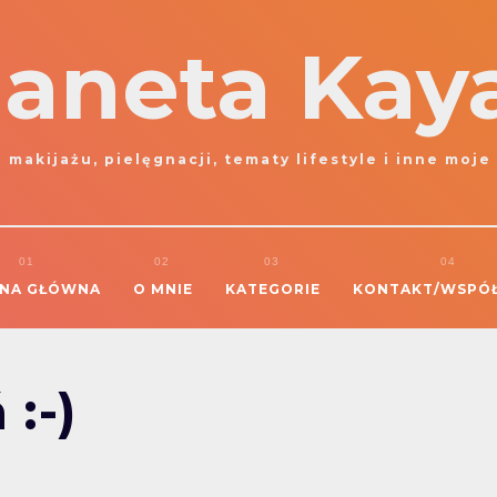
laneta Kay
 makijażu, pielęgnacji, tematy lifestyle i inne moje
NA GŁÓWNA
O MNIE
KATEGORIE
KONTAKT/WSPÓ
:-)