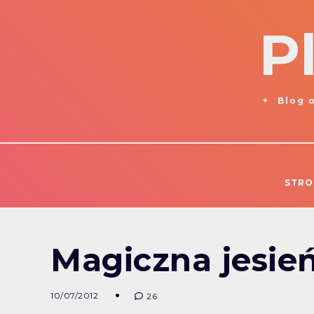
P
Blog o
STRO
Magiczna jesień 
10/07/2012
26