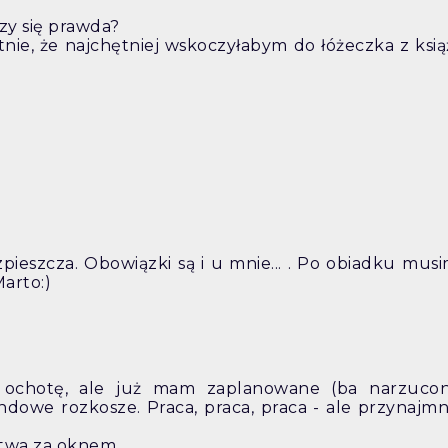
czy się prawda?
ętnie, że najchętniej wskoczyłabym do łóżeczka z ksią
pieszcza. Obowiązki są i u mnie... . Po obiadku mus
arto:)
m ochotę, ale już mam zaplanowane (ba narzuco
ndowe rozkosze. Praca, praca, praca - ale przynajmn
twa za oknem...