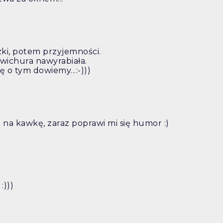
zki, potem przyjemności.
wichura nawyrabiała.
ę o tym dowiemy...:-)))
 na kawkę, zaraz poprawi mi się humor :)
:)))