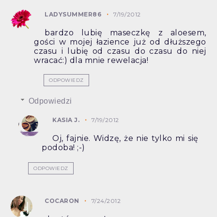
LADYSUMMER86
7/19/2012
bardzo lubię maseczkę z aloesem,
gości w mojej łazience już od dłuższego
czasu i lubię od czasu do czasu do niej
wracać:) dla mnie rewelacja!
ODPOWIEDZ
Odpowiedzi
KASIA J.
7/19/2012
Oj, fajnie. Widzę, że nie tylko mi się
podoba! ;-)
ODPOWIEDZ
COCARON
7/24/2012