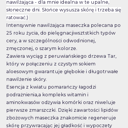
nawilżająca - dla mnie idealna w te upalne,
słoneczne dni. Słońce wysusza skórę i trzeba się
ratować;)
Intensywnie nawilżająca maseczka polecana po
25 roku życia, do pielęgnacjiwsztstkich typów
cery, a w szczególności odwodnionej,
zmęczonej, o szarym kolorze.
Zawiera wyciąg z peruwiańskiego drzewa Tar,
który w połączeniu z czystym sokiem
aloesowym gwarantuje głębokie i długotrwałe
nawilżenie skóry.
Esencja z kwiatu pomarańczy łagodzi
podrażnienia,a kompleks witamin i
aminokwasów odżywia komórki oraz niweluje
pierwsze zmarszczki. Dzięki zawartości lipidów
zbożowych maseczka znakomicie regeneruje
skórę przywracając jej gładkość i wypoczety