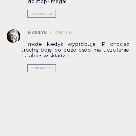
do stóp- mega!
ODPOWIEDZ
MARILYN
7/25/2012
może kiedyś wypróbuje ;P chociaż
trochę boję bo dużo osób ma uczulenie
na aloes w składzie.
ODPOWIEDZ