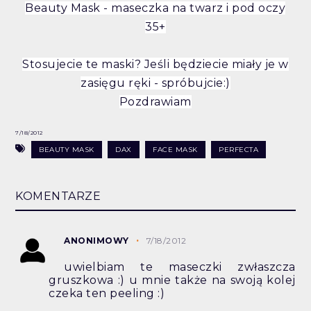
Beauty Mask - maseczka na twarz i pod oczy
35+
Stosujecie te maski? Jeśli będziecie miały je w
zasięgu ręki - spróbujcie:)
Pozdrawiam
7/18/2012
BEAUTY MASK
DAX
FACE MASK
PERFECTA
KOMENTARZE
ANONIMOWY
7/18/2012
uwielbiam te maseczki zwłaszcza
gruszkowa :) u mnie także na swoją kolej
czeka ten peeling :)