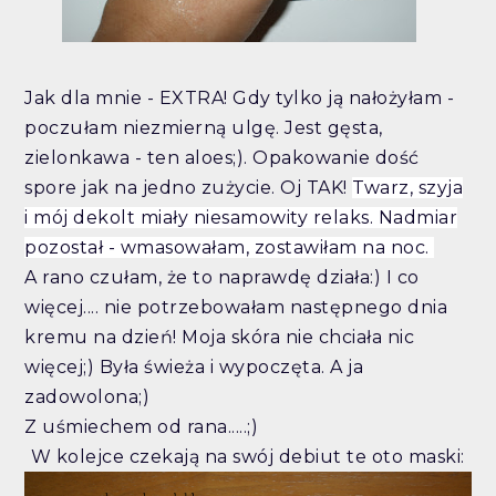
Jak dla mnie - EXTRA! Gdy tylko ją nałożyłam -
poczułam niezmierną ulgę. Jest gęsta,
zielonkawa - ten aloes;). Opakowanie dość
spore jak na jedno zużycie. Oj TAK!
Twarz, szyja
i mój dekolt miały niesamowity relaks. Nadmiar
pozostał - wmasowałam, zostawiłam na noc.
A rano czułam, że to naprawdę działa:) I co
więcej.... nie potrzebowałam następnego dnia
kremu na dzień! Moja skóra nie chciała nic
więcej;) Była świeża i wypoczęta. A ja
zadowolona;)
Z uśmiechem od rana.....;)
W kolejce czekają na swój debiut te oto maski: