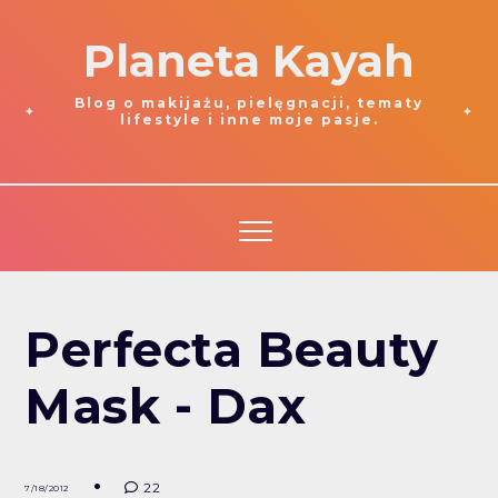
Planeta Kayah
Blog o makijażu, pielęgnacji, tematy
lifestyle i inne moje pasje.
Perfecta Beauty
Mask - Dax
22
7/18/2012