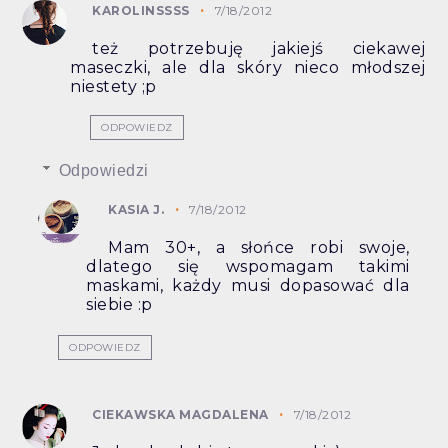
KAROLINSSSS
7/18/2012
też potrzebuję jakiejś ciekawej
maseczki, ale dla skóry nieco młodszej
niestety ;p
ODPOWIEDZ
Odpowiedzi
KASIA J.
7/18/2012
Mam 30+, a słońce robi swoje,
dlatego się wspomagam takimi
maskami, każdy musi dopasować dla
siebie :p
ODPOWIEDZ
CIEKAWSKA MAGDALENA
7/18/2012