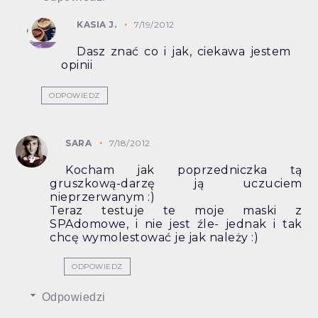
KASIA J.
7/19/2012
Dasz znać co i jak, ciekawa jestem
opinii
ODPOWIEDZ
SARA
7/18/2012
Kocham jak poprzedniczka tą
gruszkową-darzę ją uczuciem
nieprzerwanym :)
Teraz testuje te moje maski z
SPAdomowe, i nie jest źle- jednak i tak
chcę wymolestować je jak należy :)
ODPOWIEDZ
Odpowiedzi