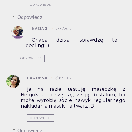
ODPOWIEDZ
Odpowiedzi
KASIA J.
7/19/2012
Chyba dzisiaj sprawdzę ten
peeling:-)
ODPOWIEDZ
LAGOENA
7/18/2012
ja na razie testuję maseczkę z
BingoSpa, cieszę się, że ją dostałam, bo
może wyrobię sobie nawyk regularnego
nakładania masek na twarz :D
ODPOWIEDZ
Odpowiedzi