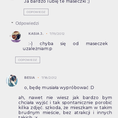
Ja bardzo lubię te maseczki ;)
ODPOWIEDZ
Odpowiedzi
KASIA J.
7/19/2012
:-) chyba się od maseczek
uzależniam:p
ODPOWIEDZ
BESIA
7/18/2012
o, będę musiała wypróbować :D
ah, nawet nie wiesz jak bardzo bym
chciała wyjść i tak spontanicznie porobić
kilka zdjęć. szkoda, że mieszkam w takim
brudnym mieście, bez atrakcji i innych
takich. ;x