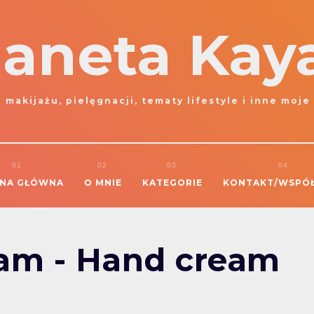
laneta Kay
 makijażu, pielęgnacji, tematy lifestyle i inne moje
NA GŁÓWNA
O MNIE
KATEGORIE
KONTAKT/WSPÓ
am - Hand cream