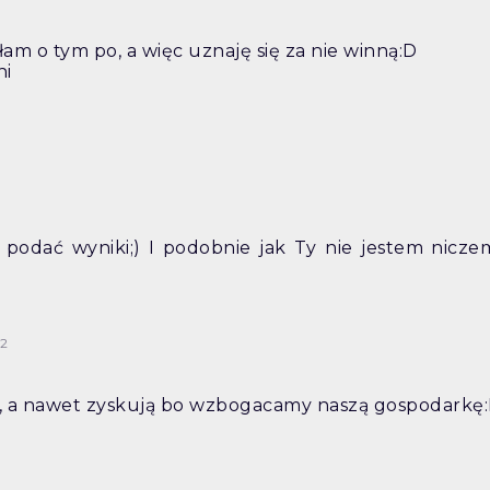
ałam o tym po, a więc uznaję się za nie winną:D
hi
 podać wyniki;) I podobnie jak Ty nie jestem nicz
12
cą, a nawet zyskują bo wzbogacamy naszą gospodarkę