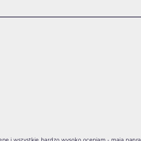
vene i wszystkie bardzo wysoko oceniam - maja napr