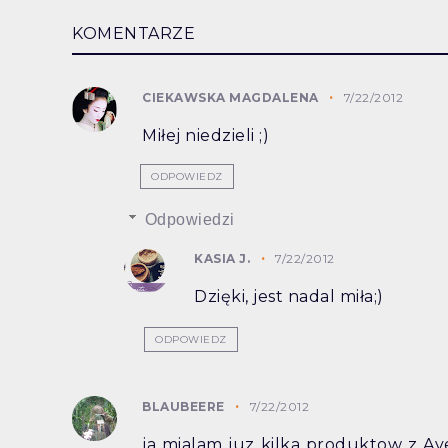
KOMENTARZE
CIEKAWSKA MAGDALENA
7/22/2012
Miłej niedzieli ;)
ODPOWIEDZ
Odpowiedzi
KASIA J.
7/22/2012
Dzięki, jest nadal miła;)
ODPOWIEDZ
BLAUBEERE
7/22/2012
ja mialam juz kilka produktow z A