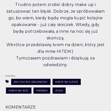
Trudno potem zrobić dobry make up i
zatuszować ten błysk. Dobrze, że spróbowałam
go, bo wiem, kiedy będę mogła kupić kolejne
opakowanie - już cały słoiczek. Wtedy, gdy
będę potrzebowała, a inne na noc się już
skończą.
Wkrótce przedstawię krem na dzień, który jest
dla mnie HITEM:)
Tymczasem pozdrawiam i dziękuję za
odwiedziny.
6/16/2012
BIO OLEJEK ARGANOWY
KREM NA DZIEŃ
KREM NA NOC
PRÓBKA
ZIAJA
KOMENTARZE