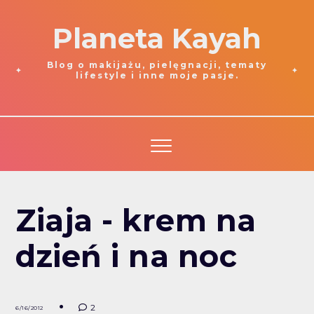
Planeta Kayah
Blog o makijażu, pielęgnacji, tematy
lifestyle i inne moje pasje.
Ziaja - krem na
dzień i na noc
2
6/16/2012