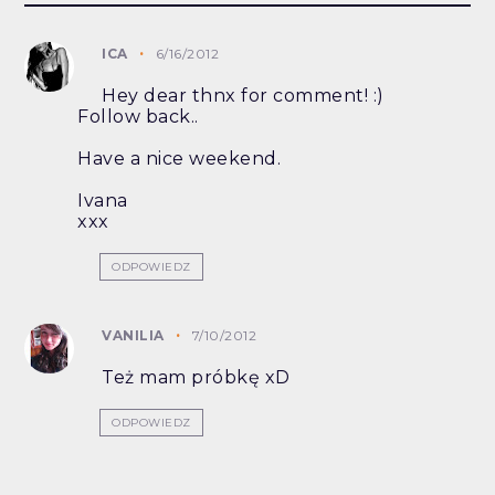
ICA
6/16/2012
Hey dear thnx for comment! :)
Follow back..
Have a nice weekend.
Ivana
xxx
ODPOWIEDZ
VANILIA
7/10/2012
Też mam próbkę xD
ODPOWIEDZ