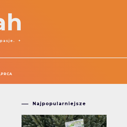
ah
 pasje.
ŁPRCA
Najpopularniejsze