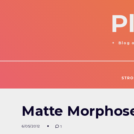
P
Blog o
STRO
Matte Morphose 
6/05/2012
1