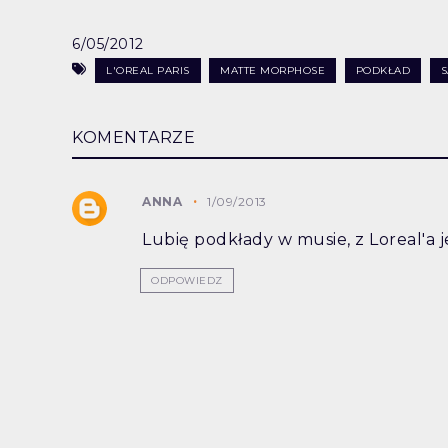
6/05/2012
L'OREAL PARIS
MATTE MORPHOSE
PODKŁAD
S
KOMENTARZE
ANNA
1/09/2013
Lubię podkłady w musie, z Loreal'a j
ODPOWIEDZ