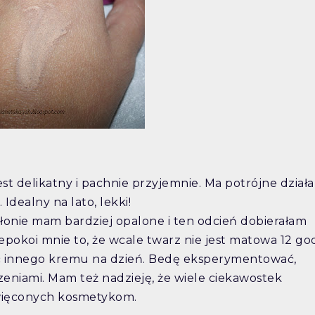
st delikatny i pachnie przyjemnie. Ma potrójne działa
Idealny na lato, lekki!
 dłonie mam bardziej opalone i ten odcień dobierałam
iepokoi mnie to, że wcale twarz nie jest matowa 12 go
ć innego kremu na dzień. Bedę eksperymentować,
czeniami. Mam też nadzieję, że wiele ciekawostek
święconych kosmetykom.