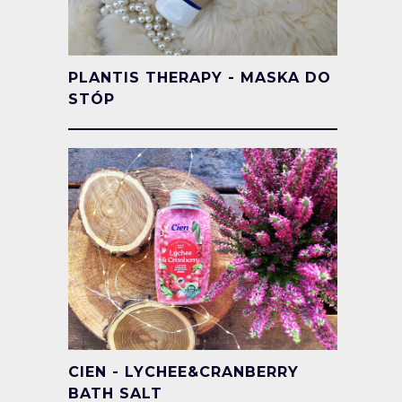
PLANTIS THERAPY - MASKA DO
STÓP
CIEN - LYCHEE&CRANBERRY
BATH SALT