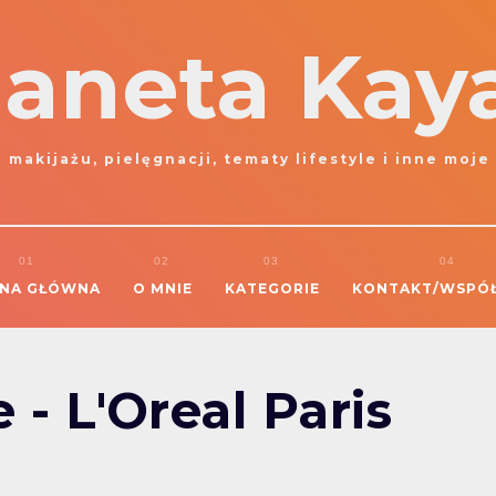
laneta Kay
 makijażu, pielęgnacji, tematy lifestyle i inne moje
NA GŁÓWNA
O MNIE
KATEGORIE
KONTAKT/WSPÓ
- L'Oreal Paris