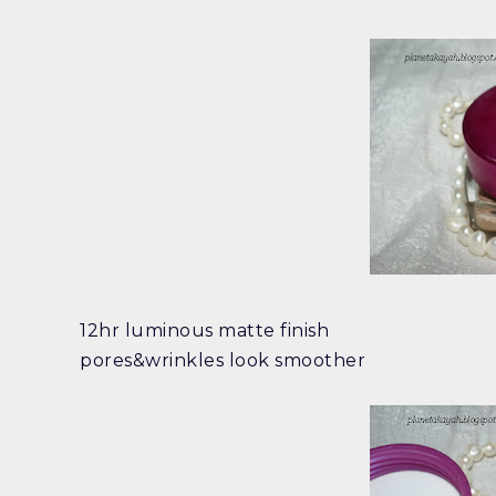
12hr luminous matte finish
pores&wrinkles look smoother