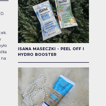
DD.
tek.
y
było
ISANA MASECZKI - PEEL OFF I
liła
HYDRO BOOSTER
 na