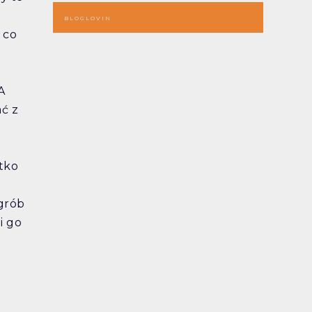
BLOGLOVIN
 co
A
ć z
tko
 grób
i go