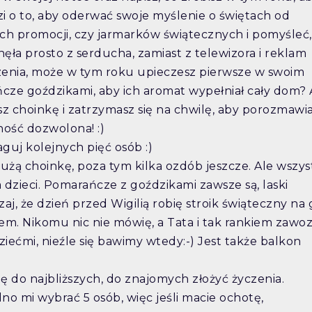
zi o to, aby oderwać swoje myślenie o świętach od
ch promocji, czy jarmarków świątecznych i pomyśleć,
ęła prosto z serducha, zamiast z telewizora i reklam
erzenia, może w tym roku upieczesz pierwsze w swoim
ńcze goździkami, aby ich aromat wypełniał cały dom? 
z choinkę i zatrzymasz się na chwilę, aby porozmawia
ność dozwolona! :)
aguj kolejnych pięć osób :)
żą choinkę, poza tym kilka ozdób jeszcze. Ale wszys
dzieci. Pomarańcze z goździkami zawsze są, laski
, że dzień przed Wigilią robię stroik świąteczny na
m. Nikomu nic nie mówię, a Tata i tak rankiem zawoz
ećmi, nieźle się bawimy wtedy:-) Jest także balkon
 do najbliższych, do znajomych złożyć życzenia.
dno mi wybrać 5 osób, więc jeśli macie ochotę,