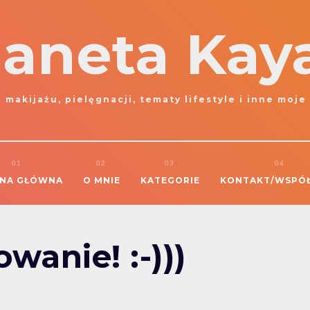
laneta Kay
 makijażu, pielęgnacji, tematy lifestyle i inne moje
NA GŁÓWNA
O MNIE
KATEGORIE
KONTAKT/WSPÓ
wanie! :-)))