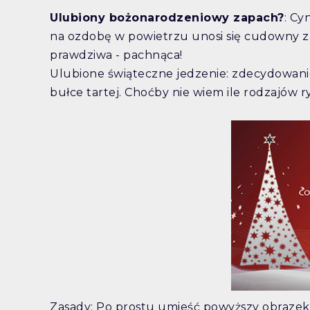
Ulubiony bożonarodzeniowy zapach?
: Cy
na ozdobę w powietrzu unosi się cudowny za
prawdziwa - pachnąca!
Ulubione świąteczne jedzenie: zdecydowanie
bułce tartej. Choćby nie wiem ile rodzajów ry
Zasady: Po prostu umieść powyższy obrazek w