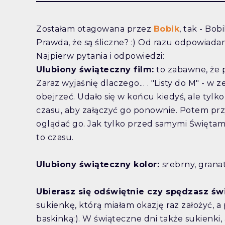
Zostałam otagowana przez
Bobik
, tak - Bo
Prawda, że są śliczne? :) Od razu odpowiadam 
Najpierw pytania i odpowiedzi:
Ulubiony świąteczny film:
to zabawne, że p
Zaraz wyjaśnię dlaczego... . "Listy do M" - 
obejrzeć. Udało się w końcu kiedyś, ale tylk
czasu, aby załączyć go ponownie. Potem przy
oglądać go. Jak tylko przed samymi Świętam
to czasu.
Ulubiony świąteczny kolor:
srebrny, grana
Ubierasz się odświętnie czy spędzasz św
sukienkę, którą miałam okazję raz założyć, a
baskinką:). W świąteczne dni także sukienki, 