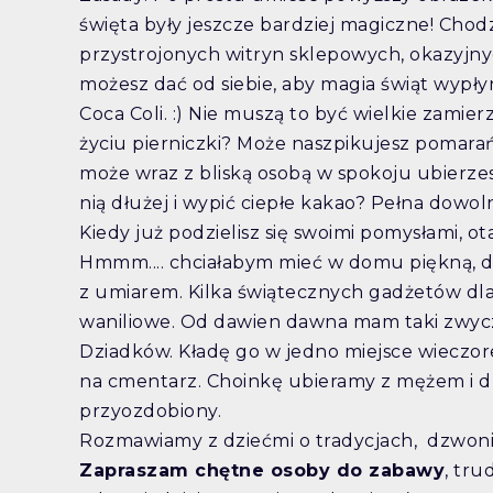
święta były jeszcze bardziej magiczne! Chod
przystrojonych witryn sklepowych, okazyjny
możesz dać od siebie, aby magia świąt wypłyn
Coca Coli. :) Nie muszą to być wielkie zami
życiu pierniczki? Może naszpikujesz pomara
może wraz z bliską osobą w spokoju ubierzes
nią dłużej i wypić ciepłe kakao? Pełna dowol
Kiedy już podzielisz się swoimi pomysłami, ot
Hmmm.... chciałabym mieć w domu piękną, du
z umiarem. Kilka świątecznych gadżetów dla 
waniliowe. Od dawien dawna mam taki zwyczaj
Dziadków. Kładę go w jedno miejsce wieczore
na cmentarz. Choinkę ubieramy z mężem i dzi
przyozdobiony.
Rozmawiamy z dziećmi o tradycjach, dzwonię
Zapraszam chętne osoby do zabawy
, tru