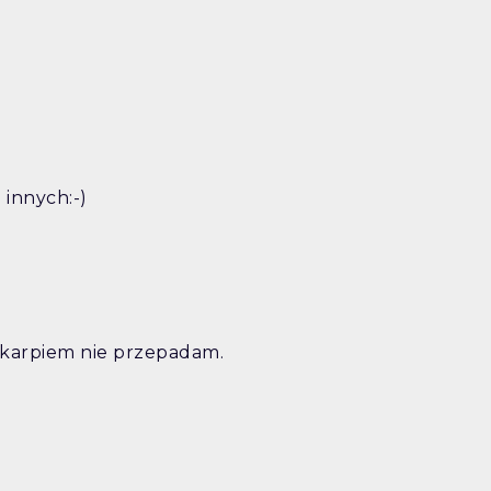
e innych:-)
a karpiem nie przepadam.