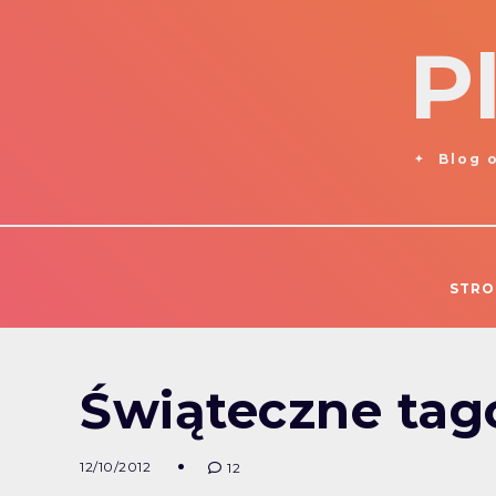
P
Blog o
STRO
Świąteczne tago
12/10/2012
12