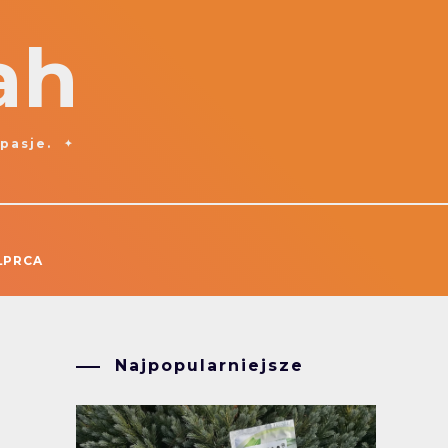
ah
 pasje.
ŁPRCA
Najpopularniejsze