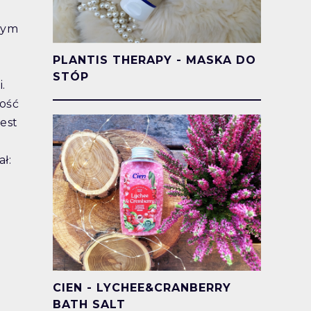
bym
PLANTIS THERAPY - MASKA DO
STÓP
.
dość
jest
ł:
CIEN - LYCHEE&CRANBERRY
BATH SALT