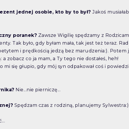
zent jednej osobie, kto by to był?
Jakoś musiała
eczny poranek?
Zawsze Wigilię spędzamy z Rodzicami
y. Tak było, gdy byłam mała, tak jest też teraz. Ra
m apetytem i prędkością jedzą bez marudzenia:). Potem 
: a zobacz co ja mam, a Ty tego nie dostałeś, heh!
ło mi się głupio, gdy mój syn odpakował coś i powiedzia
rnika?
Nie...nie pierniczę...
znej?
Spędzam czas z rodziną, planujemy Sylwestra:)
..