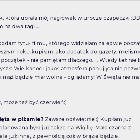
bik, która ubrała mój nagłówek w urocze czapeczki :D
na dwa tagi....
odam tytuł filmu, którego widziałam zaledwie począ
w zeszłym roku kupiłam jako dodatek do gazety, mieliśm
o początek - nie pamiętam dlaczego... . Wtedy też nie 
szła Wielkanoc i jakoś atmosfera panująca nie pozwo
i mąż będzie miał wolne - oglądamy! W Święta nie ma
t, może też być czerwień:)
ięta w piżamie?
Zawsze odświętnie!:) Kupiłam już
 planowana była już także na Wigilię. Mała czarna z
ale już inne, z pewnością coś w brązie będzie.