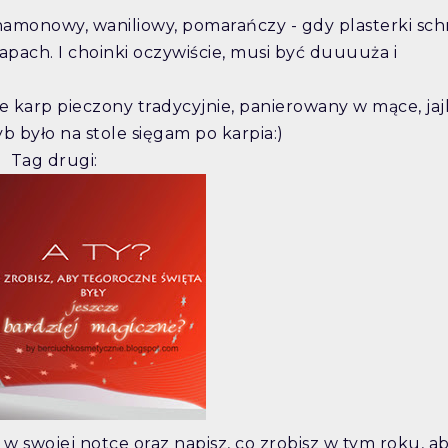
namonowy, waniliowy, pomarańczy - gdy plasterki sc
pach. I choinki oczywiście, musi być duuuuża i
 karp pieczony tradycyjnie, panierowany w mące, jaj
b było na stole sięgam po karpia:)
Tag drugi:
 swojej notce oraz napisz, co zrobisz w tym roku, ab