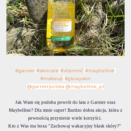
#garnier
#skincare
#vitaminC
#maybelline
#makeup
#glowyskin
@garnierpolska
@maybelline_pl
Jak Wam się podoba powrót do lata z Garnier oraz
Maybelline? Dla mnie super! Bardzo dobra akcja, która z
pewnością przyniesie wiele korzyści.
Kto z Was ma boxa "Zachowaj wakacyjny blask skóry?"