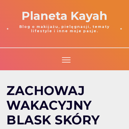
Planeta Kayah
Blog o makijażu, pielęgnacji, tematy
lifestyle i inne moje pasje.
ZACHOWAJ
WAKACYJNY
BLASK SKÓRY