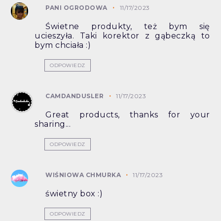
PANI OGRODOWA
11/17/2023
Świetne produkty, też bym się
ucieszyła. Taki korektor z gąbeczką to
bym chciała :)
ODPOWIEDZ
CAMDANDUSLER
11/17/2023
Great products, thanks for your
sharing...
ODPOWIEDZ
WIŚNIOWA CHMURKA
11/17/2023
świetny box :)
ODPOWIEDZ