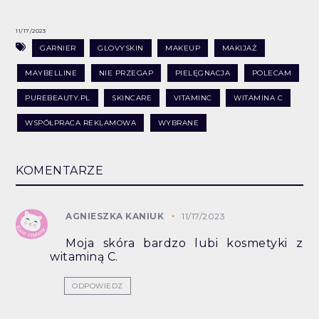
11/17/2023
GARNIER
GLOVYSKIN
MAKEUP
MAKIJAŻ
MAYBELLINE
NIE PRZEGAP
PIELĘGNACJA
POLECAM
PUREBEAUTY.PL
SKINCARE
VITAMINC
WITAMINA C
WSPÓŁPRACA REKLAMOWA
WYBRANE
KOMENTARZE
AGNIESZKA KANIUK
11/17/2023
Moja skóra bardzo lubi kosmetyki z
witaminą C.
ODPOWIEDZ