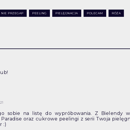
NIE PRZEGAP
PEELING
PIELĘGNACJA
POLECAM
RÓŻA
rub!
21
go sobie na listę do wypróbowania. Z Bielendy w
 Paradise oraz cukrowe peelingi z serii Twoja pielęg
 :)