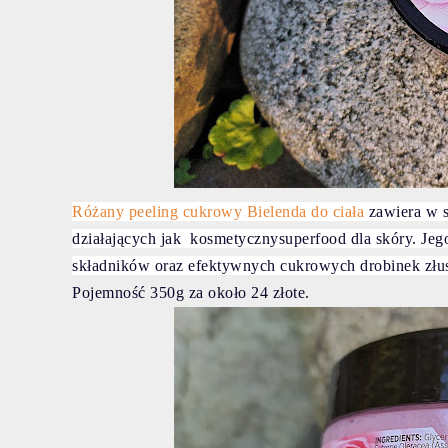
Różany peeling cukrowy Bielenda do ciała
zawiera w 
działających jak kosmetycznysuperfood dla skóry. Jego
składników oraz efektywnych cukrowych drobinek złu
Pojemność 350g za około 24 złote.