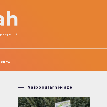
ah
 pasje.
ŁPRCA
Najpopularniejsze