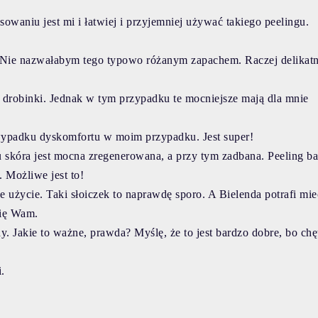
owaniu jest mi i łatwiej i przyjemniej używać takiego peelingu.
o. Nie nazwałabym tego typowo różanym zapachem. Raczej delikat
e drobinki. Jednak w tym przypadku te mocniejsze mają dla mnie
 wypadku dyskomfortu w moim przypadku. Jest super!
iu skóra jest mocna zregenerowana, a przy tym zadbana. Peeling b
 Możliwe jest to!
 użycie. Taki słoiczek to naprawdę sporo. A Bielenda potrafi mie
wię Wam.
wdy. Jakie to ważne, prawda? Myślę, że to jest bardzo dobre, bo chę
i.