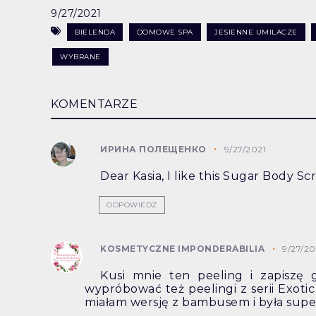
9/27/2021
BIELENDA
DOMOWE SPA
JESIENNE UMILACZE
WYBRANE
KOMENTARZE
ИРИНА ПОЛЕЩЕНКО
9/27/2021
Dear Kasia, I like this Sugar Body Sc
ODPOWIEDZ
KOSMETYCZNE IMPONDERABILIA
9/27/20
Kusi mnie ten peeling i zapiszę 
wypróbować też peelingi z serii Exotic
miałam wersję z bambusem i była super