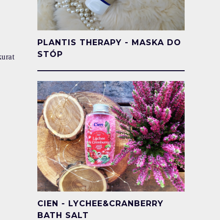
PLANTIS THERAPY - MASKA DO
STÓP
kurat
CIEN - LYCHEE&CRANBERRY
BATH SALT