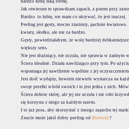
bardzo lubię taką formę.
Jak otwieram to sprawdzam zapach, a potem przy zastos
Bardzo to lubię, nie mam co ukrywać, że jest inaczej.
Peeling jest gęsty, mocno ziarnisty, pachnie kwiatow
kwiaty, słodko, ale nie za bardzo.
Gęsty, powiedziałabym, że wolę bardziej delikatniejsz
większy sens.
Nie jest drażniący, nie uczula, nie sprawia w żadnym
Ściera idealnie. Działa nawilżająco przy tym. Po użyc
wspomaga jej nawilżenie wspólnie z jej oczyszczeniem.
Jest dość wydajny, bowiem niewiele wystarcza na każde
swoje perełki wśród swoich i to jest jedna z nich. Mó
Ściera dobrze skórę, ale jej nie uczula i nie robi krzy
się korzysta z niego za każdym razem.
I to już pora, aby skorzystać z innego zapachu tej mark
Znacie może jakiś dobry peeling od
Bielendy
?