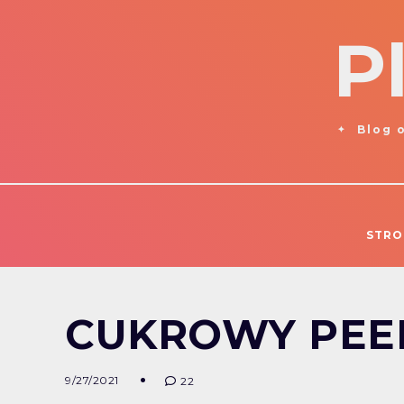
P
Blog o
STRO
CUKROWY PEEL
9/27/2021
22