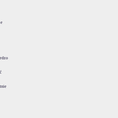
ne
ardzo
ć
tnie