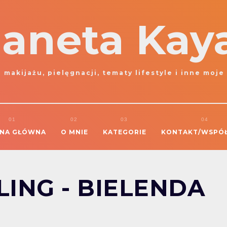
laneta Kay
 makijażu, pielęgnacji, tematy lifestyle i inne moje
NA GŁÓWNA
O MNIE
KATEGORIE
KONTAKT/WSPÓ
ING - BIELENDA