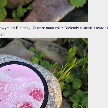
rowym od Bielendy. Zawsze mam coś z Bielendy u siebie i teraz a
awe?