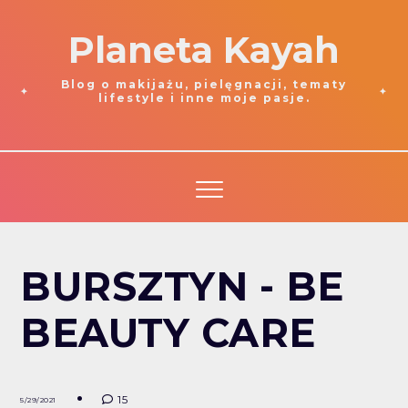
Planeta Kayah
Blog o makijażu, pielęgnacji, tematy
lifestyle i inne moje pasje.
BURSZTYN - BE
BEAUTY CARE
15
5/29/2021