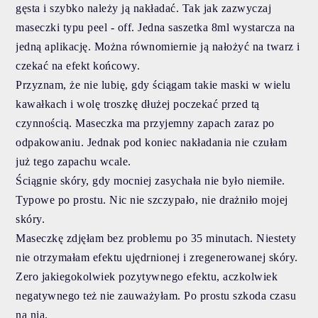
gęsta i szybko należy ją nakładać. Tak jak zazwyczaj
maseczki typu peel - off. Jedna saszetka 8ml wystarcza na
jedną aplikację. Można równomiernie ją nałożyć na twarz i
czekać na efekt końcowy.
Przyznam, że nie lubię, gdy ściągam takie maski w wielu
kawałkach i wolę troszkę dłużej poczekać przed tą
czynnością. Maseczka ma przyjemny zapach zaraz po
odpakowaniu. Jednak pod koniec nakładania nie czułam
już tego zapachu wcale.
Ściągnie skóry, gdy mocniej zasychała nie było niemiłe.
Typowe po prostu. Nic nie szczypało, nie drażniło mojej
skóry.
Maseczkę zdjęłam bez problemu po 35 minutach. Niestety
nie otrzymałam efektu ujędrnionej i zregenerowanej skóry.
Zero jakiegokolwiek pozytywnego efektu, aczkolwiek
negatywnego też nie zauważyłam. Po prostu szkoda czasu
na nią.