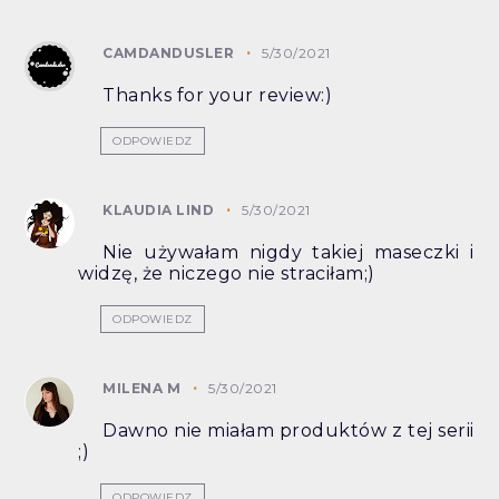
CAMDANDUSLER
5/30/2021
Thanks for your review:)
ODPOWIEDZ
KLAUDIA LIND
5/30/2021
Nie używałam nigdy takiej maseczki i
widzę, że niczego nie straciłam;)
ODPOWIEDZ
MILENA M
5/30/2021
Dawno nie miałam produktów z tej serii
;)
ODPOWIEDZ