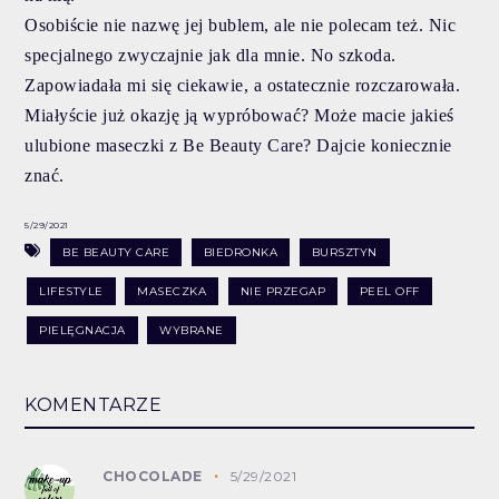
Osobiście nie nazwę jej bublem, ale nie polecam też. Nic
specjalnego zwyczajnie jak dla mnie. No szkoda.
Zapowiadała mi się ciekawie, a ostatecznie rozczarowała.
Miałyście już okazję ją wypróbować? Może macie jakieś
ulubione maseczki z Be Beauty Care? Dajcie koniecznie
znać.
5/29/2021
BE BEAUTY CARE
BIEDRONKA
BURSZTYN
LIFESTYLE
MASECZKA
NIE PRZEGAP
PEEL OFF
PIELĘGNACJA
WYBRANE
KOMENTARZE
CHOCOLADE
5/29/2021