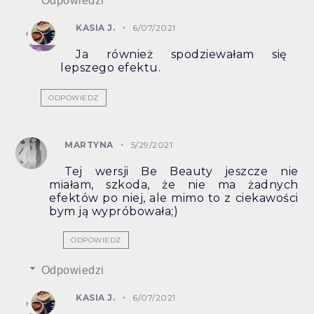
Odpowiedzi
KASIA J.
6/07/2021
Ja również spodziewałam się
lepszego efektu.
ODPOWIEDZ
MARTYNA
5/29/2021
Tej wersji Be Beauty jeszcze nie
miałam, szkoda, że nie ma żadnych
efektów po niej, ale mimo to z ciekawości
bym ją wypróbowała;)
ODPOWIEDZ
Odpowiedzi
KASIA J.
6/07/2021