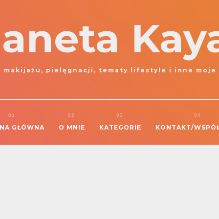
laneta Kay
 makijażu, pielęgnacji, tematy lifestyle i inne moje
NA GŁÓWNA
O MNIE
KATEGORIE
KONTAKT/WSPÓ