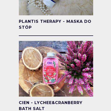
PLANTIS THERAPY - MASKA DO
STÓP
CIEN - LYCHEE&CRANBERRY
BATH SALT