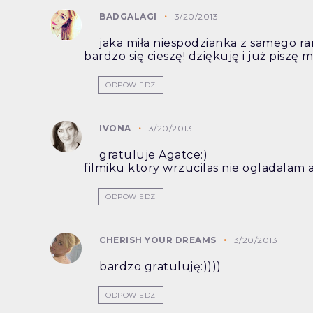
BADGALAGI
3/20/2013
jaka miła niespodzianka z samego ran
bardzo się cieszę! dziękuję i już piszę ma
ODPOWIEDZ
IVONA
3/20/2013
gratuluje Agatce:)
filmiku ktory wrzucilas nie ogladalam 
ODPOWIEDZ
CHERISH YOUR DREAMS
3/20/2013
bardzo gratuluję:))))
ODPOWIEDZ