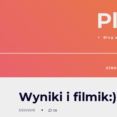
P
Blog o
STRO
Wyniki i filmik:)
3/20/2013
38