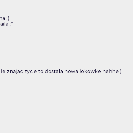
a :)
ila ;*
ale znajac zycie to dostala nowa lokowke hehhe:)