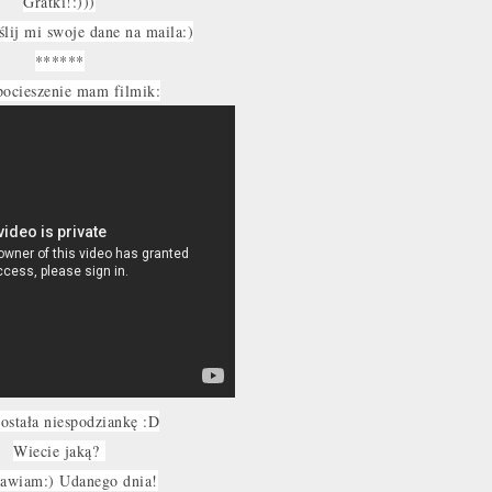
Gratki!:)))
ślij mi swoje dane na maila:)
******
pocieszenie mam filmik:
dostała niespodziankę :D
Wiecie jaką?
awiam:) Udanego dnia!