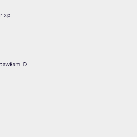
r xp
stawiłam :D