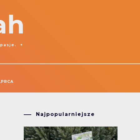
ah
 pasje.
ŁPRCA
Najpopularniejsze