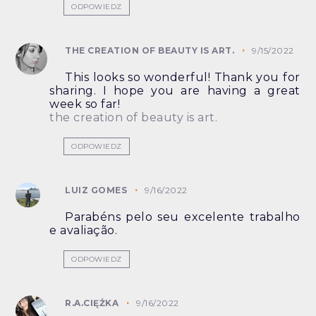
ODPOWIEDZ
THE CREATION OF BEAUTY IS ART.
9/15/2022
This looks so wonderful! Thank you for
sharing. I hope you are having a great
week so far!
the creation of beauty is art.
ODPOWIEDZ
LUIZ GOMES
9/16/2022
Parabéns pelo seu excelente trabalho
e avaliação.
ODPOWIEDZ
R.A.CIĘŻKA
9/16/2022