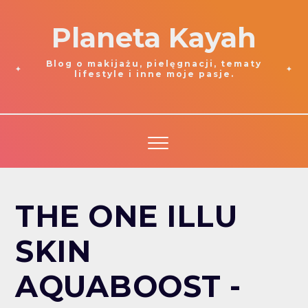
Planeta Kayah
Blog o makijażu, pielęgnacji, tematy
lifestyle i inne moje pasje.
THE ONE ILLU
SKIN
AQUABOOST -