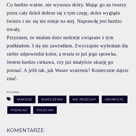
Co bardzo ważne, nie wysusza skóry. Mając go na twarzy
przez cały dzień dobrze się z tym czuję, skóra wygląda
świeżo i nic się nie roluje na niej. Naprawdę jest bardzo
trwały.
Przyznam, że miałam duże nadzieje związane z tym
podkładem. I się nie zawiodłam. Zwyczajnie wybrałam dla
siebie odpowiedni kolor, a reszta to już jego sprawka.
Jestem bardzo ciekawa, czy już miałyście okazję go
poznać. A jeśli tak, jak Wasze wrażenia? Koniecznie dajcie
znać.
9/14/2022
MAKIJAŻ
NAWILŻENIE
NIE PRZEGAP
ORIINFO.PL
PODKŁAD
POLECAM
KOMENTARZE