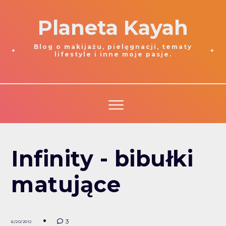
Planeta Kayah
Blog o makijażu, pielęgnacji, tematy
lifestyle i inne moje pasje.
Infinity - bibułki
matujące
3
6/20/2012