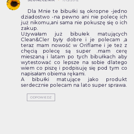
Dla Mnie te bibułki są okropne -jedno
dziadostwo -na pewno ani nie polecę ich
już nikomu,ani sama nie pokuszę się o ich
zakup.
Używałam już bibułek matujących
Clean&Cler były dobre i je polecam ,a
teraz mam nowość w Oriflame i je też z
chęcią polecę są super .mam cerę
mieszaną i latam po tych bibułkach aby
wytestować co lepsze na sobie dlatego
wiem co piszę i podpisuję się pod tym co
napisałam obiema rękami.
A bibułki matujące jako produkt
serdecznie polecam na lato super sprawa.
ODPOWIEDZ